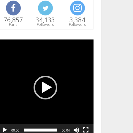
76,857
34,133
3,384
Fans
Followers
Followers
ideo
layer
00:00
00:04