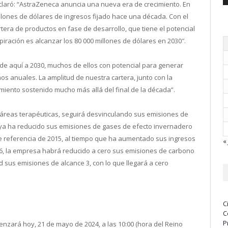
laró: “
AstraZeneca anuncia una nueva era de crecimiento. En
llones de dólares de ingresos fijado hace una década. Con el
era de productos en fase de desarrollo, que tiene el potencial
iración es alcanzar los 80 000 millones de dólares en 2030″.
 aquí a 2030, muchos de ellos con potencial para generar
s anuales. La amplitud de nuestra cartera, junto con la
miento sostenido mucho más allá del final de la década”.
áreas terapéuticas, seguirá desvinculando sus emisiones de
ya ha reducido sus emisiones de gases de efecto invernadero
 de referencia de 2015, al tiempo que ha aumentado sus ingresos
« 
26, la empresa habrá reducido a cero sus emisiones de carbono
ad sus emisiones de alcance 3, con lo que llegará a cero
C
C
P
menzará hoy, 21 de mayo de 2024, a las 10:00 (hora del Reino