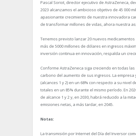
Pascal Soriot, director ejecutivo de AstraZeneca, dec
2023 alcanzamos el ambicioso objetivo de 45 000 mi
apasionante crecimiento de nuestra innovadora cart
de transformar millones de vidas, ahora nuestra asp
Tenemos previsto lanzar 20 nuevos medicamentos de
más de 5000 millones de dólares en ingresos máximo
inversión continua en innovación, respalda un creci
Conforme AstraZeneca siga creciendo en todas las 
carbono del aumento de sus ingresos. La empresa 
(alcances 1 y 2) en un 68% con respecto a su nivel
totales en un 85% durante el mismo período. En 20
de alcance 1 y 2 y, en 2030, habrá reducido a la mit
emisiones netas, a más tardar, en 2045.
Notas
:
La transmisión por Internet del Día del Inversor co