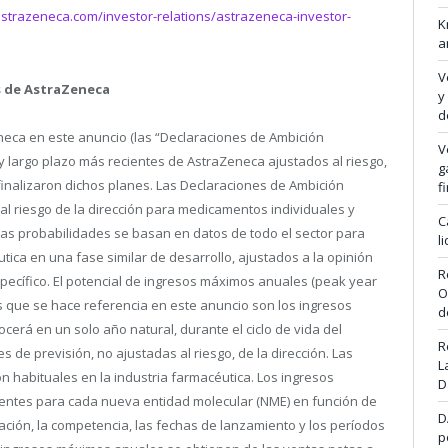
trazeneca.com/investor-relations/astrazeneca-investor-
K
a
V
os de AstraZeneca
y
d
neca en este anuncio (las “Declaraciones de Ambición
V
 y largo plazo más recientes de AstraZeneca ajustados al riesgo,
g
finalizaron dichos planes. Las Declaraciones de Ambición
f
al riesgo de la dirección para medicamentos individuales y
C
tas probabilidades se basan en datos de todo el sector para
l
tica en una fase similar de desarrollo, ajustados a la opinión
R
 específico. El potencial de ingresos máximos anuales (peak year
O
 que se hace referencia en este anuncio son los ingresos
d
rá en un solo año natural, durante el ciclo de vida del
R
 de previsión, no ajustadas al riesgo, de la dirección. Las
L
 habituales en la industria farmacéutica. Los ingresos
D
ntes para cada nueva entidad molecular (NME) en función de
D
ación, la competencia, las fechas de lanzamiento y los períodos
p