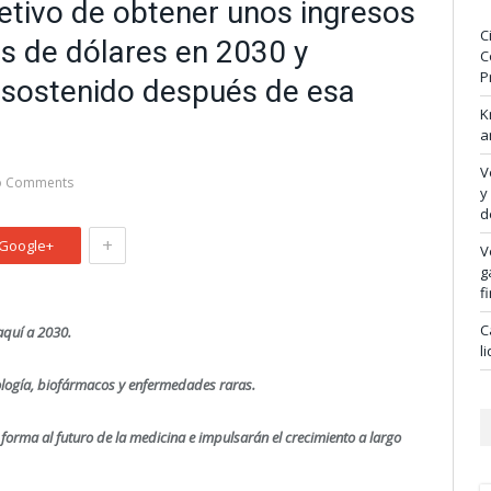
jetivo de obtener unos ingresos
C
es de dólares en 2030 y
C
P
 sostenido después de esa
K
a
V
o Comments
y
d
+
Google+
V
g
f
C
aquí a 2030.
l
cología, biofármacos y enfermedades raras.
forma al futuro de la medicina e impulsarán el crecimiento a largo