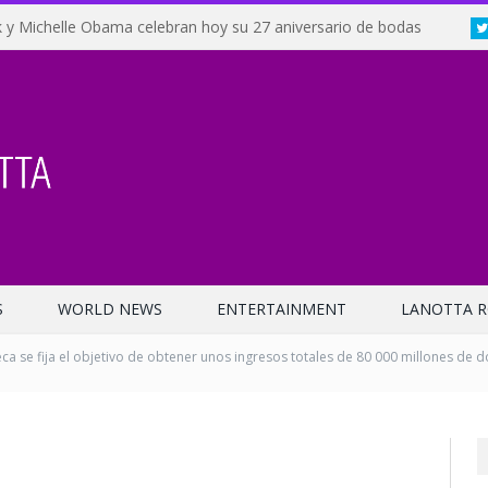
 y Michelle Obama celebran hoy su 27 aniversario de bodas
S
WORLD NEWS
ENTERTAINMENT
LANOTTA R
ca se fija el objetivo de obtener unos ingresos totales de 80 000 millones de 