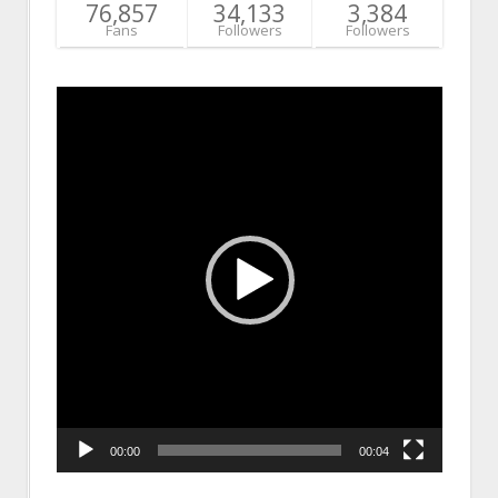
76,857
34,133
3,384
Fans
Followers
Followers
Video
Player
00:00
00:04