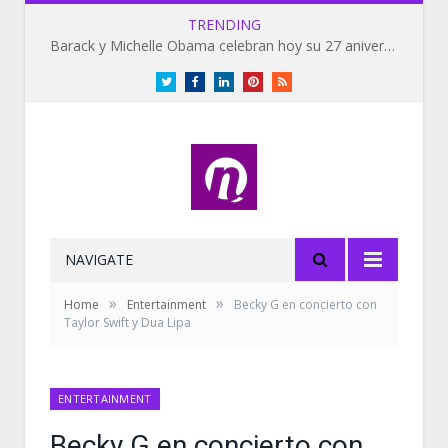
TRENDING
Barack y Michelle Obama celebran hoy su 27 aniversario de bodas
Twitter
Facebook
LinkedIn
Pinterest
RSS
NAVIGATE
»
»
Home
Entertainment
Becky G en concierto con
Taylor Swift y Dua Lipa
ENTERTAINMENT
Becky G en concierto con