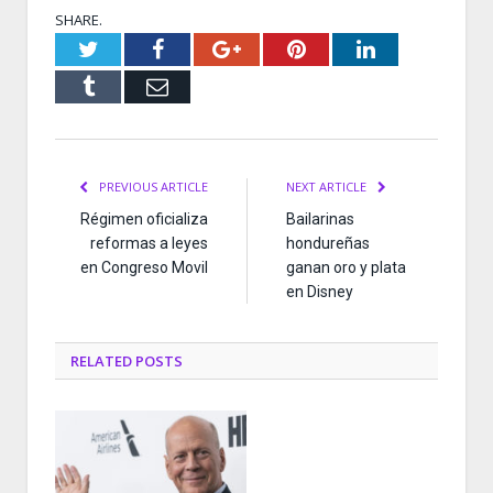
SHARE.
Twitter
Facebook
Google+
Pinterest
LinkedIn
Tumblr
Email
PREVIOUS ARTICLE
NEXT ARTICLE
Régimen oficializa
Bailarinas
reformas a leyes
hondureñas
en Congreso Movil
ganan oro y plata
en Disney
RELATED
POSTS