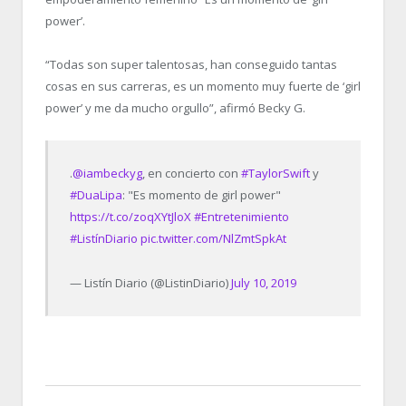
power’.
“Todas son super talentosas, han conseguido tantas
cosas en sus carreras, es un momento muy fuerte de ‘girl
power’ y me da mucho orgullo”, afirmó Becky G.
.
@iambeckyg
, en concierto con
#TaylorSwift
y
#DuaLipa
: "Es momento de girl power"
https://t.co/zoqXYtJloX
#Entretenimiento
#ListínDiario
pic.twitter.com/NlZmtSpkAt
— Listín Diario (@ListinDiario)
July 10, 2019