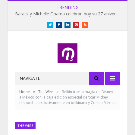
TRENDING
Barack y Michelle Obama celebran hoy su 27 aniversario de bodas
Twitter
Facebook
LinkedIn
Pinterest
RSS
NAVIGATE
»
»
Home
The Wire
Belkin trae la magia de Disney
a México con la caja edición especial de ‘Star Mickey’,
disponible exclusivamente en belkin.mx y Costco México
THE WIRE