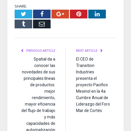
SHARE.
Twitter
Facebook
Google+
Pinterest
LinkedIn
Tumblr
Email
PREVIOUS ARTICLE
NEXT ARTICLE
Spatial da a
El CEO de
conocer las
Transition
novedades de sus
Industries
principales líneas
presenta el
de productos:
proyecto Pacifico
mejor
Mexinol en la 4a
rendimiento,
Cumbre Anual de
mayor eficiencia
Liderazgo del Foro
del flujo de trabajo
Mar de Cortés
y más
capacidades de
automatización