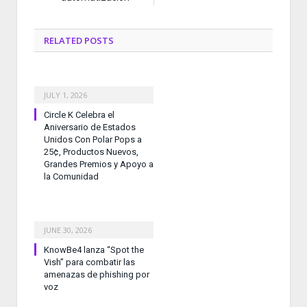
RELATED
POSTS
JULY 1, 2026
Circle K Celebra el
Aniversario de Estados
Unidos Con Polar Pops a
25¢, Productos Nuevos,
Grandes Premios y Apoyo a
la Comunidad
JUNE 30, 2026
KnowBe4 lanza “Spot the
Vish” para combatir las
amenazas de phishing por
voz