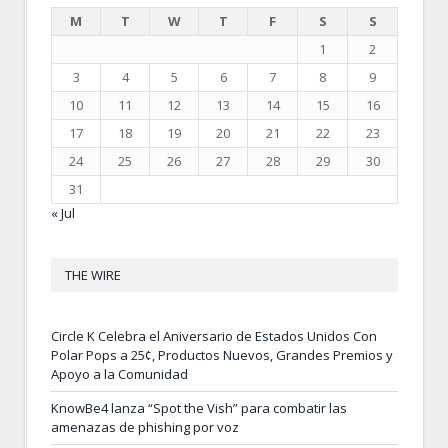
M
T
W
T
F
S
S
1
2
3
4
5
6
7
8
9
10
11
12
13
14
15
16
17
18
19
20
21
22
23
24
25
26
27
28
29
30
31
« Jul
THE WIRE
Circle K Celebra el Aniversario de Estados Unidos Con
Polar Pops a 25¢, Productos Nuevos, Grandes Premios y
Apoyo a la Comunidad
KnowBe4 lanza “Spot the Vish” para combatir las
amenazas de phishing por voz