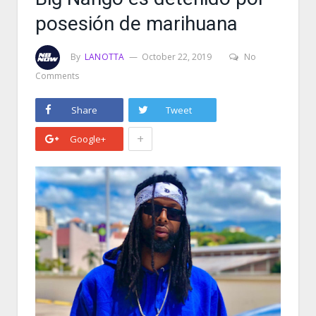
posesión de marihuana
By
LANOTTA
October 22, 2019
No
Comments
Share
Tweet
+
Google+