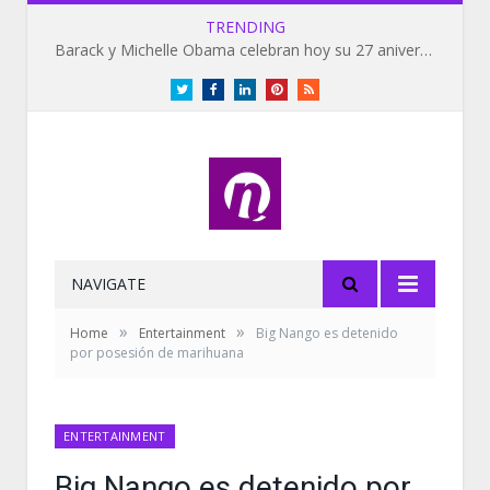
TRENDING
Barack y Michelle Obama celebran hoy su 27 aniversario de bodas
Twitter
Facebook
LinkedIn
Pinterest
RSS
NAVIGATE
»
»
Home
Entertainment
Big Nango es detenido
por posesión de marihuana
ENTERTAINMENT
Big Nango es detenido por