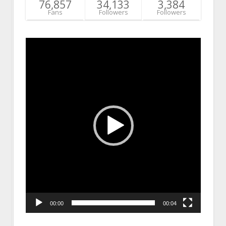
76,857
34,133
3,384
Fans
Followers
Followers
Video
Player
00:00
00:04