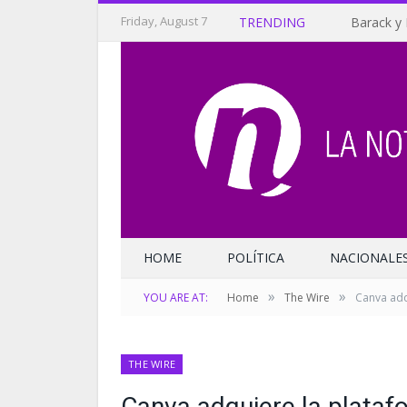
Friday, August 7
TRENDING
Barack y 
HOME
POLÍTICA
NACIONALE
»
»
YOU ARE AT:
Home
The Wire
Canva adqu
THE WIRE
Canva adquiere la plataf