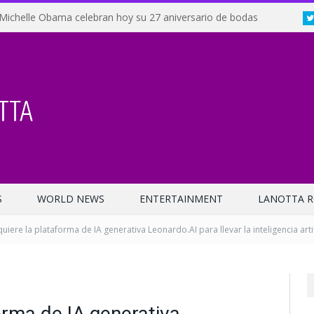
Michelle Obama celebran hoy su 27 aniversario de bodas
S
WORLD NEWS
ENTERTAINMENT
LANOTTA R
iere la plataforma de IA generativa Leonardo.AI para llevar la inteligencia artif
orma de IA generativa