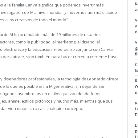
K
os a la familia Canva significa que podemos invertir más
a
vestigación de IA a nivel mundial, y movernos aún más rápido
es a los creativos de todo el mundo”.
V
y
d
rdo.AI ha acumulado más de 19 millones de usuarios
ctores, como la publicidad, el marketing, el diseño, el
V
g
io electrónico y la educación. El esfuerzo conjunto con Canva
f
o para atraer, sino también para hacer crecer la creciente base
C
l
s y diseñadores profesionales, la tecnología de Leonardo ofrece
R
de lo que es posible en la IA generativa, sin dejar de ser
O
d
 imágenes asombrosas en estilos que van desde fotos
es, anime, estilos pictóricos y mucho más, mientras que sus
R
ar vida dinámica a casi cualquier concepto.
L
D
D
p
U