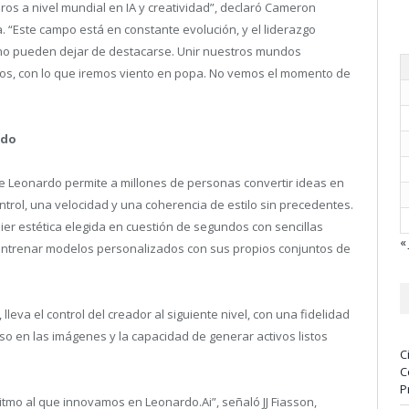
s a nivel mundial en IA y creatividad”, declaró Cameron
 “Este campo está en constante evolución, y el liderazgo
 no pueden dejar de destacarse. Unir nuestros mundos
pos, con lo que iremos viento en popa. No vemos el momento de
ndo
e Leonardo permite a millones de personas convertir ideas en
ntrol, una velocidad y una coherencia de estilo sin precedentes.
r estética elegida en cuestión de segundos con sencillas
« 
y entrenar modelos personalizados con sus propios conjuntos de
eva el control del creador al siguiente nivel, con una fidelidad
so en las imágenes y la capacidad de generar activos listos
C
C
P
itmo al que innovamos en Leonardo.Ai”, señaló JJ Fiasson,