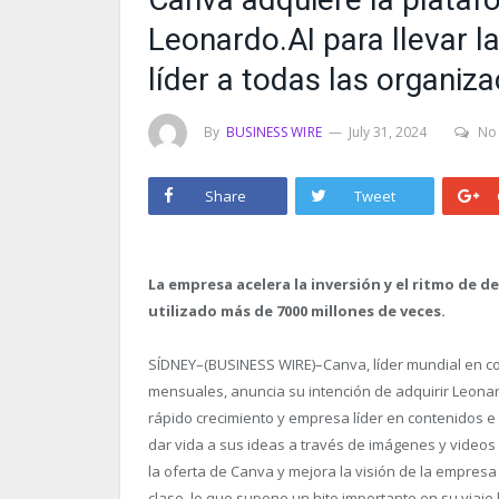
Leonardo.AI para llevar la 
líder a todas las organiz
By
BUSINESS WIRE
July 31, 2024
No
Share
Tweet
La empresa acelera la inversión y el ritmo de 
utilizado más de 7000 millones de veces.
SÍDNEY–(BUSINESS WIRE)–Canva, líder mundial en co
mensuales, anuncia su intención de adquirir Leonar
rápido crecimiento y empresa líder en contenidos e 
dar vida a sus ideas a través de imágenes y video
la oferta de Canva y mejora la visión de la empresa
clase, lo que supone un hito importante en su viaje h