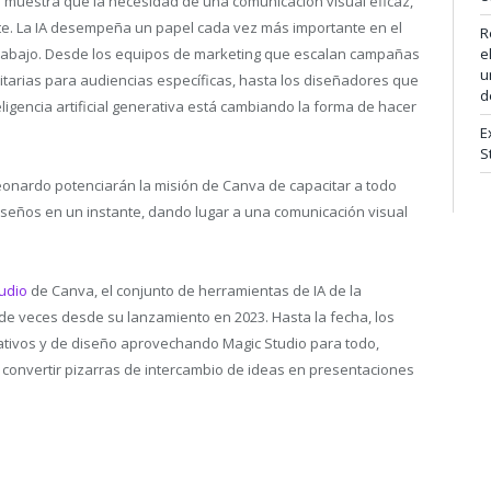
muestra que la necesidad de una comunicación visual eficaz,
te. La IA desempeña un papel cada vez más importante en el
R
 trabajo. Desde los equipos de marketing que escalan campañas
e
u
itarias para audiencias específicas, hasta los diseñadores que
d
eligencia artificial generativa está cambiando la forma de hacer
E
S
eonardo potenciarán la misión de Canva de capacitar a todo
diseños en un instante, dando lugar a una comunicación visual
udio
de Canva, el conjunto de herramientas de IA de la
de veces desde su lanzamiento en 2023. Hasta la fecha, los
tivos y de diseño aprovechando Magic Studio para todo,
onvertir pizarras de intercambio de ideas en presentaciones