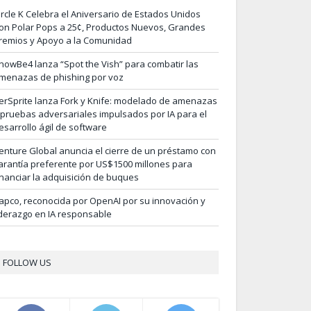
ircle K Celebra el Aniversario de Estados Unidos
on Polar Pops a 25¢, Productos Nuevos, Grandes
remios y Apoyo a la Comunidad
nowBe4 lanza “Spot the Vish” para combatir las
menazas de phishing por voz
erSprite lanza Fork y Knife: modelado de amenazas
 pruebas adversariales impulsados por IA para el
esarrollo ágil de software
enture Global anuncia el cierre de un préstamo con
arantía preferente por US$1500 millones para
inanciar la adquisición de buques
apco, reconocida por OpenAI por su innovación y
iderazgo en IA responsable
FOLLOW US