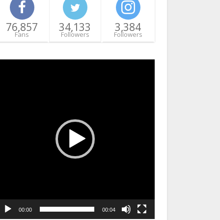
76,857
34,133
3,384
Fans
Followers
Followers
ideo
layer
00:00
00:04