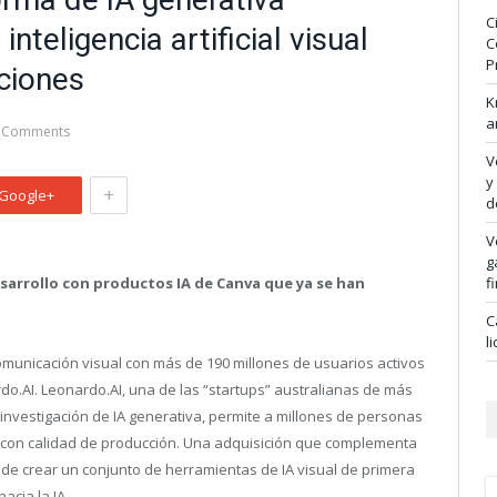
C
inteligencia artificial visual
C
P
aciones
K
a
 Comments
V
y
+
Google+
d
V
g
desarrollo con productos IA de Canva que ya se han
f
C
l
municación visual con más de 190 millones de usuarios activos
do.AI. Leonardo.AI, una de las “startups” australianas de más
investigación de IA generativa, permite a millones de personas
s con calidad de producción. Una adquisición que complementa
 de crear un conjunto de herramientas de IA visual de primera
acia la IA.