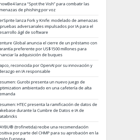
nowBe4 lanza “Spot the Vish” para combatir las
menazas de phishing por voz
erSprite lanza Fork y Knife: modelado de amenazas
 pruebas adversariales impulsados por IA para el
esarrollo ágil de software
enture Global anuncia el cierre de un préstamo con
arantía preferente por US$1500 millones para
inanciar la adquisición de buques
apco, reconocida por OpenAI por su innovación y
iderazgo en IA responsable
esumen: Gurobi presenta un nuevo juego de
ptimization ambientado en una cafetería de alta
emanda
esumen: HTEC presenta la ramificación de datos de
akebase durante la Cumbre de Datos e IA de
atabricks
AYBU® (trofinetida) recibe una recomendación
ositiva por parte del CHMP para su aprobación en la
nión Europea