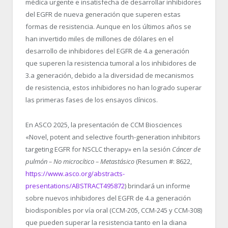
médica urgente e insatisfecha de desarrollar inhibidores
del EGFR de nueva generación que superen estas
formas de resistencia. Aunque en los últimos años se
han invertido miles de millones de dólares en el
desarrollo de inhibidores del EGFR de 4.
a
generación
que superen la resistencia tumoral a los inhibidores de
3.
a
generación, debido a la diversidad de mecanismos
de resistencia, estos inhibidores no han logrado superar
las primeras fases de los ensayos clínicos.
En ASCO 2025, la presentación de CCM Biosciences
«Novel, potent and selective fourth-generation inhibitors
targeting EGFR for NSCLC therapy» en la sesión
Cáncer de
pulmón – No microcítico – Metastásico
(Resumen #: 8622,
https://www.asco.org/abstracts-
presentations/ABSTRACT495872
) brindará un informe
sobre nuevos inhibidores del EGFR de 4.
a
generación
biodisponibles por vía oral (CCM-205, CCM-245 y CCM-308)
que pueden superar la resistencia tanto en la diana