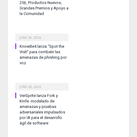
25¢, Productos Nuevos,
Grandes Premios y Apoyo a
la Comunidad
JUNE 30, 2026
KnowBe4 lanza “Spot the
Vish” para combatir las
amenazas de phishing por
voz
JUNE 28, 2026
VerSprite lanza Fork y
Knife: modelado de
amenazas y pruebas
adversariales impulsados
por IA para el desarrollo
ágil de software