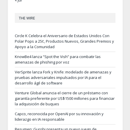
« Jul
THE WIRE
Circle K Celebra el Aniversario de Estados Unidos Con
Polar Pops a 25¢, Productos Nuevos, Grandes Premios y
Apoyo a la Comunidad
KnowBe4 lanza “Spot the Vish” para combatir las
amenazas de phishing por voz
VerSprite lanza Fork y Knife: modelado de amenazas y
pruebas adversariales impulsados por IA para el
desarrollo ágil de software
Venture Global anuncia el cierre de un préstamo con
garantía preferente por US$1500 millones para financiar
la adquisición de buques
Capco, reconocida por OpenAI por su innovación y
liderazgo en IA responsable
Resumen: Gurobi presenta un nuevo juego de