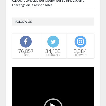
Capco, reconocida por OpenAI por su innovación y
liderazgo en IA responsable
FOLLOW US
76,857
34,133
3,384
Fans
Followers
Followers
Video
Player