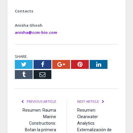
Contacts
Anisha Ghosh
anisha@ccm-bio.com
SHARE.
Twitter
Facebook
Google+
Pinterest
LinkedIn
Tumblr
Email
PREVIOUS ARTICLE
NEXT ARTICLE
Resumen: Rauma
Resumen:
Marine
Clearwater
Constructions:
Analytics:
Botan la primera
Externalización de