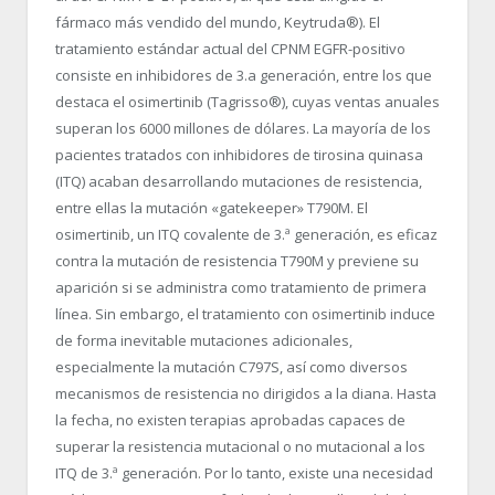
fármaco más vendido del mundo, Keytruda®). El
tratamiento estándar actual del CPNM EGFR-positivo
consiste en inhibidores de 3.
a
generación, entre los que
destaca el osimertinib (Tagrisso®), cuyas ventas anuales
superan los 6000 millones de dólares. La mayoría de los
pacientes tratados con inhibidores de tirosina quinasa
(ITQ) acaban desarrollando mutaciones de resistencia,
entre ellas la mutación «gatekeeper» T790M. El
osimertinib, un ITQ covalente de 3.ª generación, es eficaz
contra la mutación de resistencia T790M y previene su
aparición si se administra como tratamiento de primera
línea. Sin embargo, el tratamiento con osimertinib induce
de forma inevitable mutaciones adicionales,
especialmente la mutación C797S, así como diversos
mecanismos de resistencia no dirigidos a la diana. Hasta
la fecha, no existen terapias aprobadas capaces de
superar la resistencia mutacional o no mutacional a los
ITQ de 3.ª generación. Por lo tanto, existe una necesidad