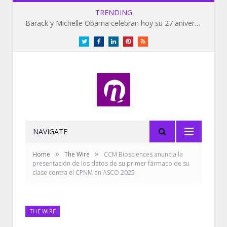
TRENDING
Barack y Michelle Obama celebran hoy su 27 aniversario de bodas
Twitter
Facebook
LinkedIn
Pinterest
RSS
NAVIGATE
»
»
Home
The Wire
CCM Biosciences anuncia la
presentación de los datos de su primer fármaco de su
clase contra el CPNM en ASCO 2025
THE WIRE