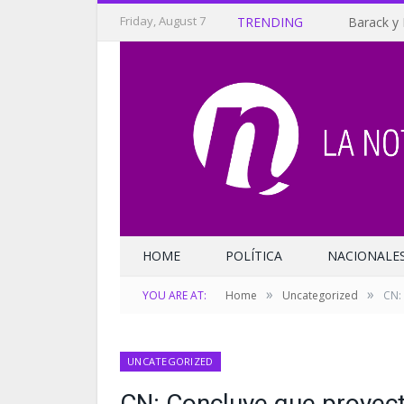
Friday, August 7
TRENDING
Barack y 
HOME
POLÍTICA
NACIONALE
»
»
YOU ARE AT:
Home
Uncategorized
CN:
UNCATEGORIZED
CN: Concluye que proyecto