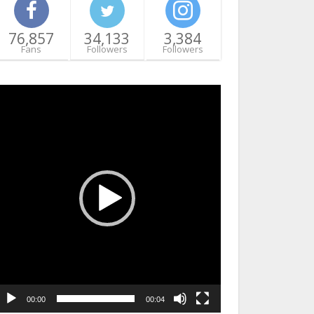
76,857
34,133
3,384
Fans
Followers
Followers
ideo
layer
00:00
00:04