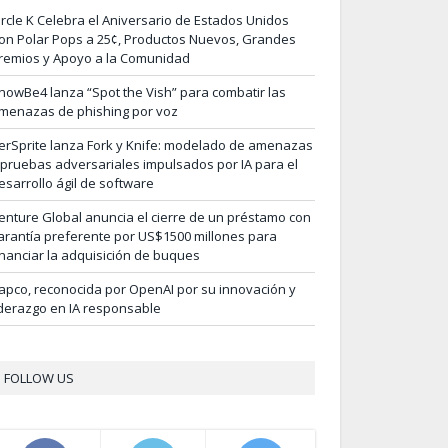
ircle K Celebra el Aniversario de Estados Unidos
on Polar Pops a 25¢, Productos Nuevos, Grandes
remios y Apoyo a la Comunidad
nowBe4 lanza “Spot the Vish” para combatir las
menazas de phishing por voz
erSprite lanza Fork y Knife: modelado de amenazas
 pruebas adversariales impulsados por IA para el
esarrollo ágil de software
enture Global anuncia el cierre de un préstamo con
arantía preferente por US$1500 millones para
inanciar la adquisición de buques
apco, reconocida por OpenAI por su innovación y
iderazgo en IA responsable
FOLLOW US