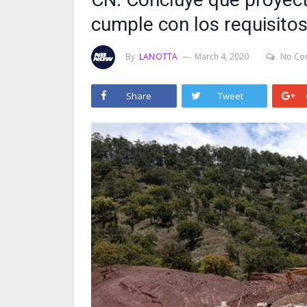
cumple con los requisito
By
LANOTTA
March 4, 2020
No Co
Share
Tweet