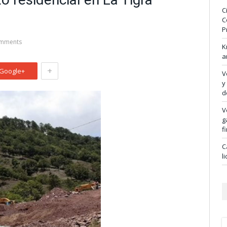
C
s
C
P
mments
K
a
+
Google+
V
y
d
V
g
f
C
l