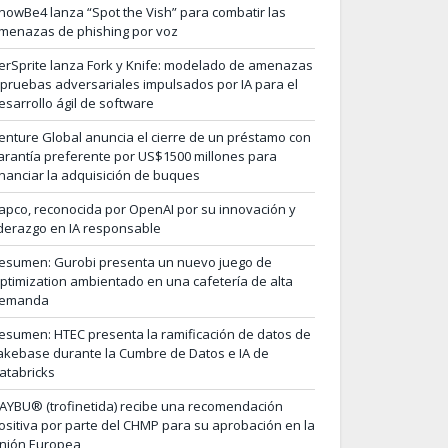
nowBe4 lanza “Spot the Vish” para combatir las
menazas de phishing por voz
erSprite lanza Fork y Knife: modelado de amenazas
 pruebas adversariales impulsados por IA para el
esarrollo ágil de software
enture Global anuncia el cierre de un préstamo con
arantía preferente por US$1500 millones para
inanciar la adquisición de buques
apco, reconocida por OpenAI por su innovación y
iderazgo en IA responsable
esumen: Gurobi presenta un nuevo juego de
ptimization ambientado en una cafetería de alta
emanda
esumen: HTEC presenta la ramificación de datos de
akebase durante la Cumbre de Datos e IA de
atabricks
AYBU® (trofinetida) recibe una recomendación
ositiva por parte del CHMP para su aprobación en la
nión Europea