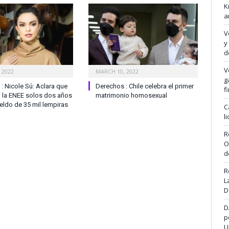
K
a
V
y
d
V
 2022
MARCH 10, 2022
g
: Nicole Sú: Aclara que
Derechos : Chile celebra el primer
f
n la ENEE solos dos años
matrimonio homosexual
eldo de 35 mil lempiras
C
l
R
O
d
R
L
D
D
p
U