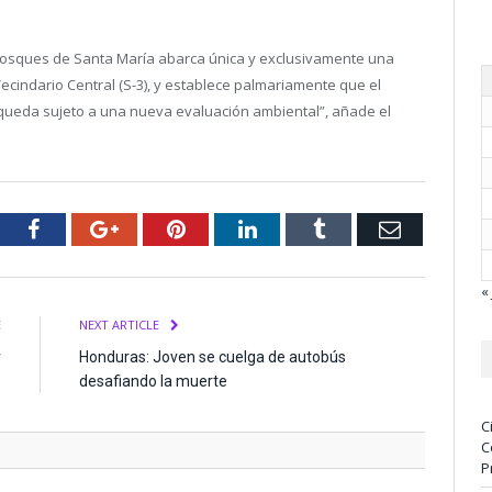
 Bosques de Santa María abarca única y exclusivamente una
ecindario Central (S-3), y establece palmariamente que el
4) queda sujeto a una nueva evaluación ambiental”, añade el
tter
Facebook
Google+
Pinterest
LinkedIn
Tumblr
Email
« 
E
NEXT ARTICLE
r
Honduras: Joven se cuelga de autobús
s
desafiando la muerte
C
C
P