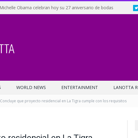
Michelle Obama celebran hoy su 27 aniversario de bodas
S
WORLD NEWS
ENTERTAINMENT
LANOTTA R
 Concluye que proyecto residencial en La Tigra cumple con los requisitos
 residencial en La Tigra