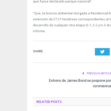
que fuese declarado parque nacional”.
“Que, la licencia ambiental otorgada a Residencial
extensión de 57.21 hectáreas correspondientes al V
desarrollo de cualquier otra etapa (S-1, S-2 y/o S-
informe.
SHARE.
Twi
PREVIOUS ARTICL
Estreno de James Bond se pospone po
coronaviru
RELATED
POSTS