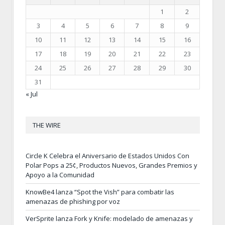
1
2
3
4
5
6
7
8
9
10
11
12
13
14
15
16
17
18
19
20
21
22
23
24
25
26
27
28
29
30
31
« Jul
THE WIRE
Circle K Celebra el Aniversario de Estados Unidos Con
Polar Pops a 25¢, Productos Nuevos, Grandes Premios y
Apoyo a la Comunidad
KnowBe4 lanza “Spot the Vish” para combatir las
amenazas de phishing por voz
VerSprite lanza Fork y Knife: modelado de amenazas y