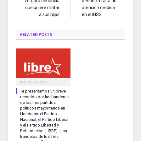
Vergara denuncia
denuncia falta de
que quiere matar
atención médica
a sus hijas
en el IHSS
RELATED
POSTS
MARCH 31, 2025
Te presentamos un breve
recorrido por las banderas
de los tres partidos
políticos mayoritarios en
Honduras: el Partido
Nacional, el Partido Liberal
y el Partido Libertad y
Refundación (LIBRE).: Las
Banderas de los Tres