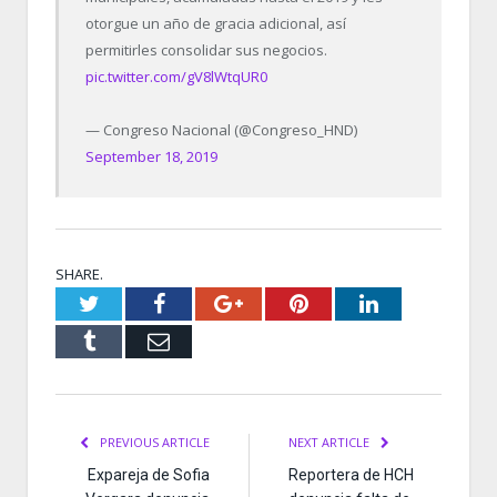
otorgue un año de gracia adicional, así
permitirles consolidar sus negocios.
pic.twitter.com/gV8lWtqUR0
— Congreso Nacional (@Congreso_HND)
September 18, 2019
SHARE.
Twitter
Facebook
Google+
Pinterest
LinkedIn
Tumblr
Email
PREVIOUS ARTICLE
NEXT ARTICLE
Expareja de Sofia
Reportera de HCH