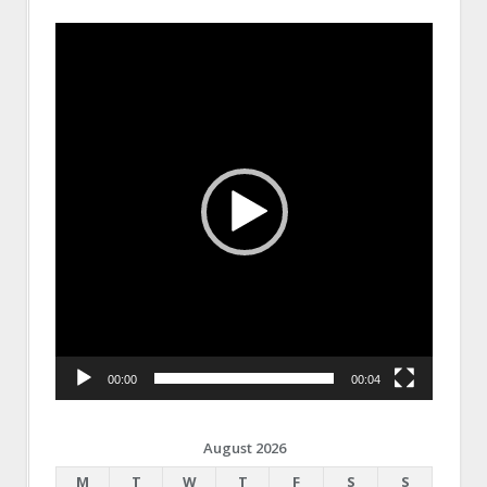
Video
Player
00:00
00:04
August 2026
M
T
W
T
F
S
S