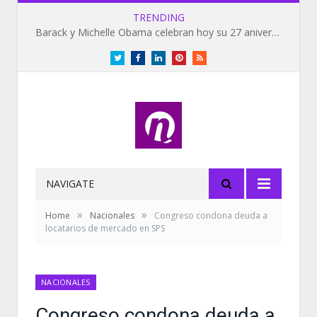
TRENDING
Barack y Michelle Obama celebran hoy su 27 aniversario de bodas
Twitter
Facebook
LinkedIn
Pinterest
RSS
NAVIGATE
»
»
Home
Nacionales
Congreso condona deuda a
locatarios de mercado en SPS
NACIONALES
Congreso condona deuda a