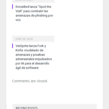
KnowBe4 lanza “Spot the
Vish” para combatir las
amenazas de phishing por
voz
JUNE 28, 2026
VerSprite lanza Fork y
Knife: modelado de
amenazas y pruebas
adversariales impulsados
por IA para el desarrollo
ágil de software
Comments are closed.
RECENT POSTS