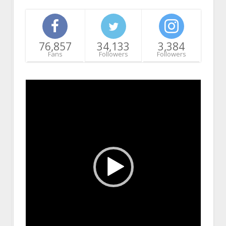
76,857
34,133
3,384
Fans
Followers
Followers
Video
Player