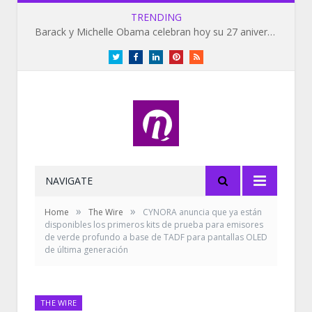
TRENDING
Barack y Michelle Obama celebran hoy su 27 aniversario de bodas
Twitter
Facebook
LinkedIn
Pinterest
RSS
NAVIGATE
»
»
Home
The Wire
CYNORA anuncia que ya están
disponibles los primeros kits de prueba para emisores
de verde profundo a base de TADF para pantallas OLED
de última generación
THE WIRE