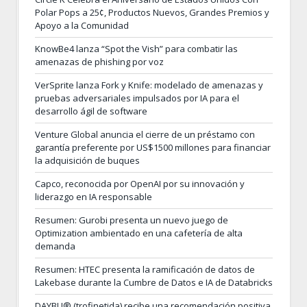
Polar Pops a 25¢, Productos Nuevos, Grandes Premios y
Apoyo a la Comunidad
KnowBe4 lanza “Spot the Vish” para combatir las
amenazas de phishing por voz
VerSprite lanza Fork y Knife: modelado de amenazas y
pruebas adversariales impulsados por IA para el
desarrollo ágil de software
Venture Global anuncia el cierre de un préstamo con
garantía preferente por US$1500 millones para financiar
la adquisición de buques
Capco, reconocida por OpenAI por su innovación y
liderazgo en IA responsable
Resumen: Gurobi presenta un nuevo juego de
Optimization ambientado en una cafetería de alta
demanda
Resumen: HTEC presenta la ramificación de datos de
Lakebase durante la Cumbre de Datos e IA de Databricks
DAYBU® (trofinetida) recibe una recomendación positiva