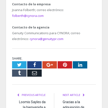
Contacto de la empresa
Joanna Folberth; correo electrónico:
folberth@cynora.com
Contacto de la agencia
Genuity Communications para CYNORA; correo
electrónico:
cynora@genuitypr.com
SHARE.
Twitter
Facebook
Google+
Pinterest
LinkedIn
Tumblr
Email
PREVIOUS ARTICLE
NEXT ARTICLE
Loomis Sayles da
Gracias a la
la bienvenida a
adquisición de