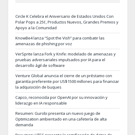
Circle K Celebra el Aniversario de Estados Unidos Con
Polar Pops a 25¢, Productos Nuevos, Grandes Premios y
Apoyo a la Comunidad
KnowBe4 lanza “Spot the Vish” para combatir las
amenazas de phishing por voz
VerSprite lanza Fork y Knife: modelado de amenazas y
pruebas adversariales impulsados por IA para el
desarrollo ágil de software
Venture Global anuncia el cierre de un préstamo con
garantía preferente por US$1500 millones para financiar
la adquisición de buques
Capco, reconocida por OpenAI por su innovación y
liderazgo en IA responsable
Resumen: Gurobi presenta un nuevo juego de
Optimization ambientado en una cafetería de alta
demanda
Resumen: HTEC presenta la ramificación de datos de