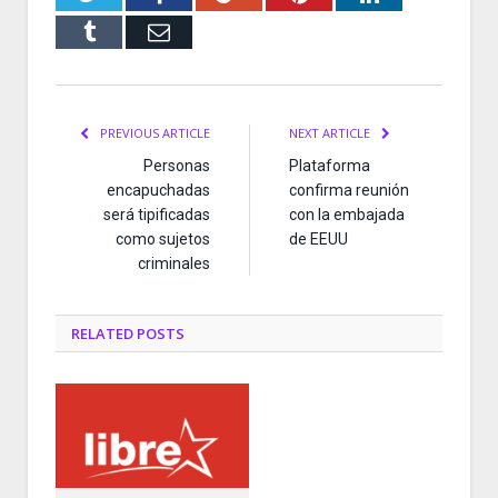
Tumblr
Email
PREVIOUS ARTICLE
NEXT ARTICLE
Personas
Plataforma
encapuchadas
confirma reunión
será tipificadas
con la embajada
como sujetos
de EEUU
criminales
RELATED
POSTS