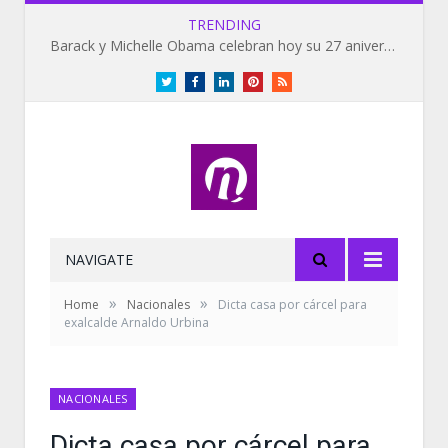
TRENDING
Barack y Michelle Obama celebran hoy su 27 aniversario de bodas
Twitter
Facebook
LinkedIn
Pinterest
RSS
NAVIGATE
»
»
Home
Nacionales
Dicta casa por cárcel para
exalcalde Arnaldo Urbina
NACIONALES
Dicta casa por cárcel para