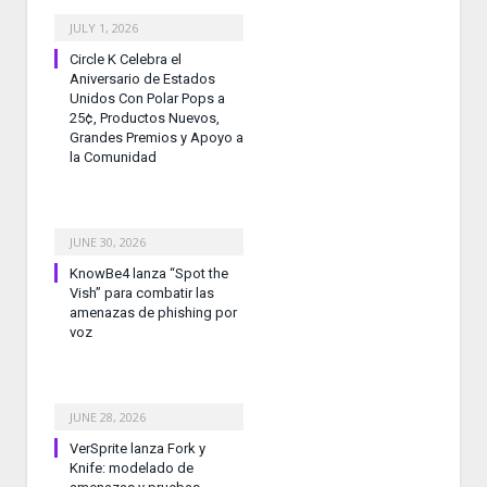
JULY 1, 2026
Circle K Celebra el
Aniversario de Estados
Unidos Con Polar Pops a
25¢, Productos Nuevos,
Grandes Premios y Apoyo a
la Comunidad
JUNE 30, 2026
KnowBe4 lanza “Spot the
Vish” para combatir las
amenazas de phishing por
voz
JUNE 28, 2026
VerSprite lanza Fork y
Knife: modelado de