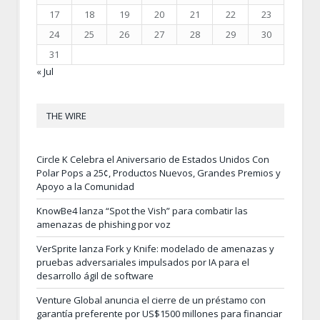
17
18
19
20
21
22
23
24
25
26
27
28
29
30
31
« Jul
THE WIRE
Circle K Celebra el Aniversario de Estados Unidos Con
Polar Pops a 25¢, Productos Nuevos, Grandes Premios y
Apoyo a la Comunidad
KnowBe4 lanza “Spot the Vish” para combatir las
amenazas de phishing por voz
VerSprite lanza Fork y Knife: modelado de amenazas y
pruebas adversariales impulsados por IA para el
desarrollo ágil de software
Venture Global anuncia el cierre de un préstamo con
garantía preferente por US$1500 millones para financiar