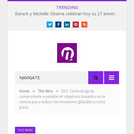
TRENDING
Barack y Michelle Obama celebran hoy su 27 aniversario de bodas
Twitter
Facebook
LinkedIn
Pinterest
RSS
NAVIGATE
»
»
Home
The Wire
DXC Technology se
compromete a establecer objetivos basados en la
ciencia para reducir las emisiones globales a corto
plazo
THE WIRE