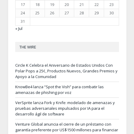
17
18
19
20
21
22
23
24
25
26
27
28
29
30
31
« Jul
THE WIRE
Circle K Celebra el Aniversario de Estados Unidos Con
Polar Pops a 25¢, Productos Nuevos, Grandes Premios y
Apoyo a la Comunidad
KnowBe4 lanza “Spot the Vish” para combatir las
amenazas de phishing por voz
VerSprite lanza Fork y Knife: modelado de amenazas y
pruebas adversariales impulsados por IA para el
desarrollo ágil de software
Venture Global anuncia el cierre de un préstamo con
garantía preferente por US$1500 millones para financiar