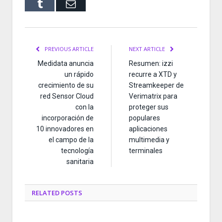
Tumblr
Email
PREVIOUS ARTICLE
NEXT ARTICLE
Medidata anuncia
Resumen: izzi
un rápido
recurre a XTD y
crecimiento de su
Streamkeeper de
red Sensor Cloud
Verimatrix para
con la
proteger sus
incorporación de
populares
10 innovadores en
aplicaciones
el campo de la
multimedia y
tecnología
terminales
sanitaria
RELATED
POSTS