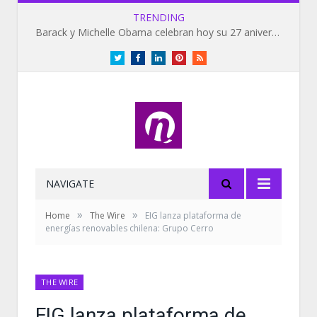
TRENDING
Barack y Michelle Obama celebran hoy su 27 aniversario de bodas
Twitter
Facebook
LinkedIn
Pinterest
RSS
NAVIGATE
»
»
Home
The Wire
EIG lanza plataforma de
energías renovables chilena: Grupo Cerro
THE WIRE
EIG lanza plataforma de