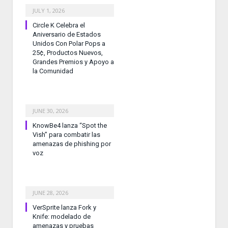
JULY 1, 2026
Circle K Celebra el
Aniversario de Estados
Unidos Con Polar Pops a
25¢, Productos Nuevos,
Grandes Premios y Apoyo a
la Comunidad
JUNE 30, 2026
KnowBe4 lanza “Spot the
Vish” para combatir las
amenazas de phishing por
voz
JUNE 28, 2026
VerSprite lanza Fork y
Knife: modelado de
amenazas y pruebas