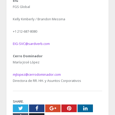
EIG
FGS Global
Kelly Kimberly / Brandon Messina
+1 212-687-8080
EIG-SVC@sardverb.com
Cerro Dominador
María José López
mjlopez@cerrodominador.com
Directora de RR. HH. y Asuntos Corporativos
SHARE.
Twitter
Facebook
Google+
Pinterest
LinkedIn