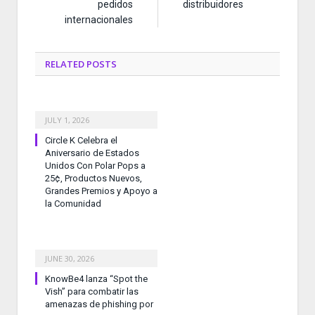
pedidos
distribuidores
internacionales
RELATED
POSTS
JULY 1, 2026
Circle K Celebra el
Aniversario de Estados
Unidos Con Polar Pops a
25¢, Productos Nuevos,
Grandes Premios y Apoyo a
la Comunidad
JUNE 30, 2026
KnowBe4 lanza “Spot the
Vish” para combatir las
amenazas de phishing por