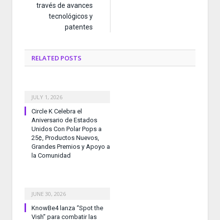
través de avances
tecnológicos y
patentes
RELATED
POSTS
JULY 1, 2026
Circle K Celebra el
Aniversario de Estados
Unidos Con Polar Pops a
25¢, Productos Nuevos,
Grandes Premios y Apoyo a
la Comunidad
JUNE 30, 2026
KnowBe4 lanza “Spot the
Vish” para combatir las