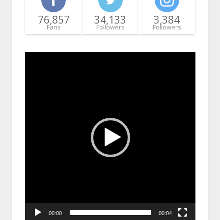
76,857
34,133
3,384
Fans
Followers
Followers
Video
Player
00:00
00:04