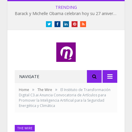
TRENDING
Barack y Michelle Obama celebran hoy su 27 aniversario de bodas
Twitter
Facebook
LinkedIn
Pinterest
RSS
NAVIGATE
»
»
Home
The Wire
El Instituto de Transformación
Digital C3.ai Anuncia Convocatoria de Artículos para
Promover la Inteligencia Artificial para la Seguridad
Energética y Climática
THE WIRE