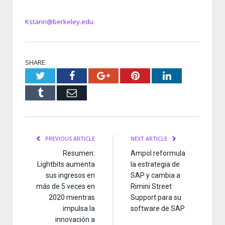
Kstann@berkeley.edu
SHARE.
Twitter
Facebook
Google+
Pinterest
LinkedIn
Tumblr
Email
PREVIOUS ARTICLE
NEXT ARTICLE
Resumen:
Ampol reformula
Lightbits aumenta
la estrategia de
sus ingresos en
SAP y cambia a
más de 5 veces en
Rimini Street
2020 mientras
Support para su
impulsa la
software de SAP
innovación a