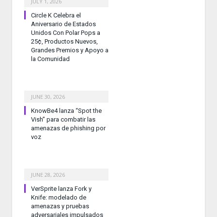
JULY 1, 2026
Circle K Celebra el
Aniversario de Estados
Unidos Con Polar Pops a
25¢, Productos Nuevos,
Grandes Premios y Apoyo a
la Comunidad
JUNE 30, 2026
KnowBe4 lanza “Spot the
Vish” para combatir las
amenazas de phishing por
voz
JUNE 28, 2026
VerSprite lanza Fork y
Knife: modelado de
amenazas y pruebas
adversariales impulsados