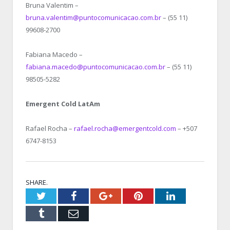
Bruna Valentim –
bruna.valentim@puntocomunicacao.com.br
– (55 11)
99608-2700
Fabiana Macedo –
fabiana.macedo@puntocomunicacao.com.br
– (55 11)
98505-5282
Emergent Cold LatAm
Rafael Rocha –
rafael.rocha@emergentcold.com
– +507
6747-8153
SHARE.
Twitter
Facebook
Google+
Pinterest
LinkedIn
Tumblr
Email