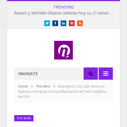
TRENDING
Barack y Michelle Obama celebran hoy su 27 aniversario de bodas
Twitter
Facebook
LinkedIn
Pinterest
RSS
NAVIGATE
»
»
Home
The Wire
Emergent Cold Latin America
Ingresa a Uruguay tras la Adquisición de Polo Logístico
de Frío
THE WIRE