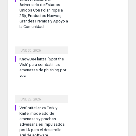
Aniversario de Estados
Unidos Con Polar Pops a
25¢, Productos Nuevos,
Grandes Premios y Apoyo a
la Comunidad
JUNE 30, 2026
KnowBe4 lanza “Spot the
Vish” para combatir las
amenazas de phishing por
voz
JUNE 28, 2026
VerSprite lanza Fork y
Knife: modelado de
amenazas y pruebas
adversariales impulsados
por IA para el desarrollo
ágil de software