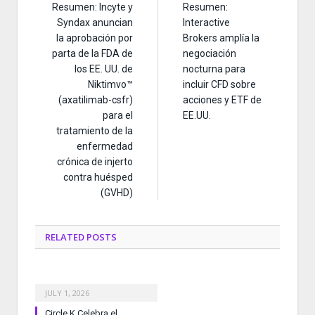
Resumen: Incyte y
Resumen:
Syndax anuncian
Interactive
la aprobación por
Brokers amplía la
parta de la FDA de
negociación
los EE. UU. de
nocturna para
Niktimvo™
incluir CFD sobre
(axatilimab-csfr)
acciones y ETF de
para el
EE.UU.
tratamiento de la
enfermedad
crónica de injerto
contra huésped
(GVHD)
RELATED
POSTS
JULY 1, 2026
Circle K Celebra el