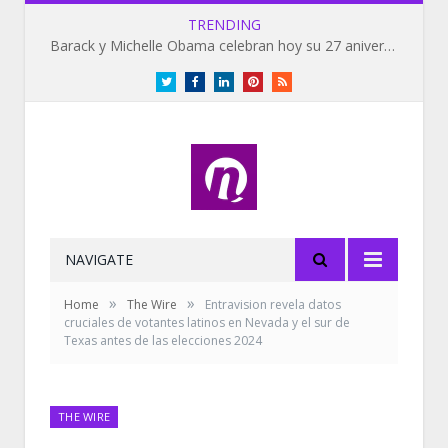
TRENDING
Barack y Michelle Obama celebran hoy su 27 aniversario de bodas
Twitter
Facebook
LinkedIn
Pinterest
RSS
NAVIGATE
»
»
Home
The Wire
Entravision revela datos
cruciales de votantes latinos en Nevada y el sur de
Texas antes de las elecciones 2024
THE WIRE