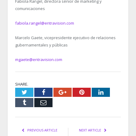
Fabiola Rangel, directora sénior de marketing y
comunicaciones
fabiola.rangel@entravision.com
Marcelo Gaete, vicepresidente ejecutivo de relaciones
gubernamentales y públicas
mgaete@entravision.com
SHARE.
Twitter
Facebook
Google+
Pinterest
LinkedIn
Tumblr
Email
PREVIOUS ARTICLE
NEXT ARTICLE