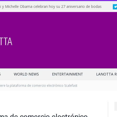
 y Michelle Obama celebran hoy su 27 aniversario de bodas
S
WORLD NEWS
ENTERTAINMENT
LANOTTA R
ere la plataforma de comercio electrónico Scalefast
ma de comercio electrónico