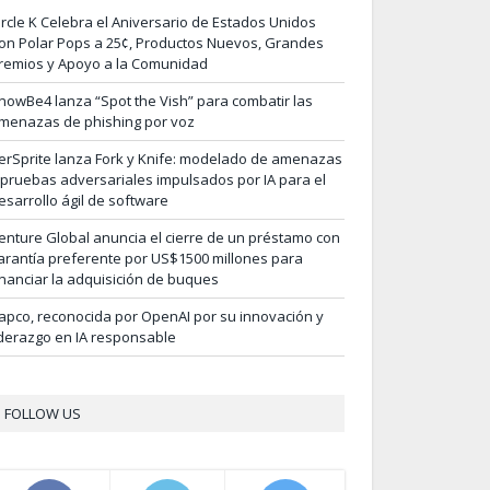
ircle K Celebra el Aniversario de Estados Unidos
on Polar Pops a 25¢, Productos Nuevos, Grandes
remios y Apoyo a la Comunidad
nowBe4 lanza “Spot the Vish” para combatir las
menazas de phishing por voz
erSprite lanza Fork y Knife: modelado de amenazas
 pruebas adversariales impulsados por IA para el
esarrollo ágil de software
enture Global anuncia el cierre de un préstamo con
arantía preferente por US$1500 millones para
inanciar la adquisición de buques
apco, reconocida por OpenAI por su innovación y
iderazgo en IA responsable
FOLLOW US