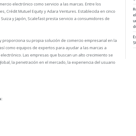
ercio electrónico como servicio a las marcas. Entre los
R
, Crédit Mutuel Equity y Adara Ventures. Establecida en cinco
e
, Suiza y Japón, Scalefast presta servicio a consumidores de
u
d
E
 y proporciona su propia solución de comercio empresarial en la
S
, así como equipos de expertos para ayudar a las marcas a
o electrónico. Las empresas que buscan un alto crecimiento se
global, la penetración en el mercado, la experiencia del usuario
s: