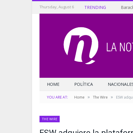
Thursday, August 6
TRENDING
Barack
HOME
POLÍTICA
NACIONALE
»
»
YOU ARE AT:
Home
The Wire
ESW adqui
THE WIRE
ESW adquiere la platafor