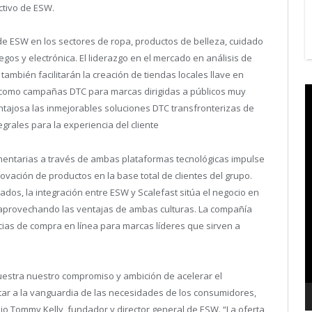
ectivo de ESW.
de ESW en los sectores de ropa, productos de belleza, cuidado
uegos y electrónica. El liderazgo en el mercado en análisis de
también facilitarán la creación de tiendas locales llave en
V
í como campañas DTC para marcas dirigidas a públicos muy
P
ajosa las inmejorables soluciones DTC transfronterizas de
grales para la experiencia del cliente
mentarias a través de ambas plataformas tecnológicas impulse
ovación de productos en la base total de clientes del grupo.
dos, la integración entre ESW y Scalefast sitúa el negocio en
 aprovechando las ventajas de ambas culturas. La compañía
as de compra en línea para marcas líderes que sirven a
uestra nuestro compromiso y ambición de acelerar el
star a la vanguardia de las necesidades de los consumidores,
o Tommy Kelly, fundador y director general de ESW. “
La oferta