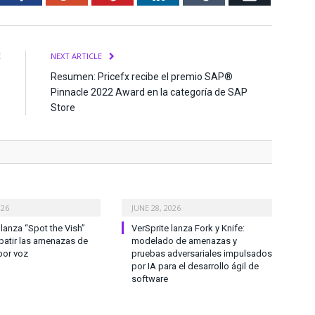
E
NEXT ARTICLE
o
Resumen: Pricefx recibe el premio SAP®
e
Pinnacle 2022 Award en la categoría de SAP
Store
026
JUNE 28, 2026
anza “Spot the Vish”
VerSprite lanza Fork y Knife:
atir las amenazas de
modelado de amenazas y
por voz
pruebas adversariales impulsados
por IA para el desarrollo ágil de
software