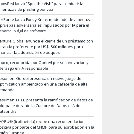
nowBe4 lanza “Spot the Vish” para combatir las
menazas de phishing por voz
erSprite lanza Fork y Knife: modelado de amenazas
 pruebas adversariales impulsados por IA para el
esarrollo ágil de software
enture Global anuncia el cierre de un préstamo con
arantía preferente por US$1500 millones para
inanciar la adquisición de buques
apco, reconocida por OpenAI por su innovación y
iderazgo en IA responsable
esumen: Gurobi presenta un nuevo juego de
ptimization ambientado en una cafetería de alta
emanda
esumen: HTEC presenta la ramificación de datos de
akebase durante la Cumbre de Datos e IA de
atabricks
AYBU® (trofinetida) recibe una recomendación
ositiva por parte del CHMP para su aprobación en la
nión Europea