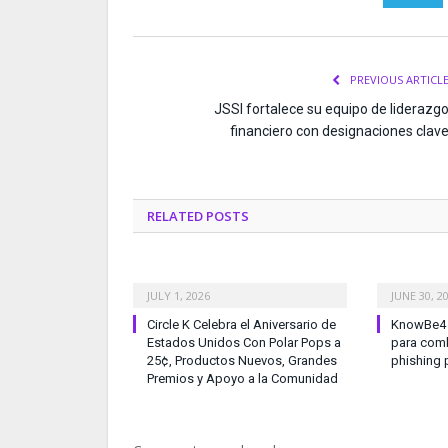
PREVIOUS ARTICL
JSSI fortalece su equipo de liderazg
financiero con designaciones clav
RELATED
POSTS
JULY 1, 2026
JUNE 30, 2
Circle K Celebra el Aniversario de
KnowBe4 l
Estados Unidos Con Polar Pops a
para comb
25¢, Productos Nuevos, Grandes
phishing 
Premios y Apoyo a la Comunidad