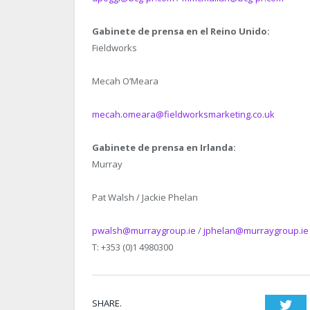
Gabinete de prensa en el Reino Unido:
Fieldworks
Mecah O’Meara
mecah.omeara@fieldworksmarketing.co.uk
Gabinete de prensa en Irlanda:
Murray
Pat Walsh / Jackie Phelan
pwalsh@murraygroup.ie
/
jphelan@murraygroup.ie
T: +353 (0)1 4980300
SHARE.
Twi