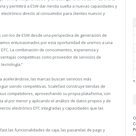
ria y permitirá a ESW dar rienda suelta a nuevas capacidades y
 electrónico directo al consumidor para clientes nuevos y
os con los de ESW desde una perspectiva de generación de
tamos entusiasmados por esta oportunidad de unirnos a una
o DTC. La combinación de conocimientos, experiencia y
 ventajas competitivas como proveedor de servicios de
 tecnología.”
úa acelerándose, las marcas buscan servicios más
« 
eguir siendo competitivas. Scalefast construye tiendas de
 sus competidores, aprovechando su propia plataforma, con
ta al por menor y aplicando el análisis de datos propios y de
mercio electrónico DTC integradas y capacidades que las
C
C
P
efast las funcionalidades de caja, las pasarelas de pago y