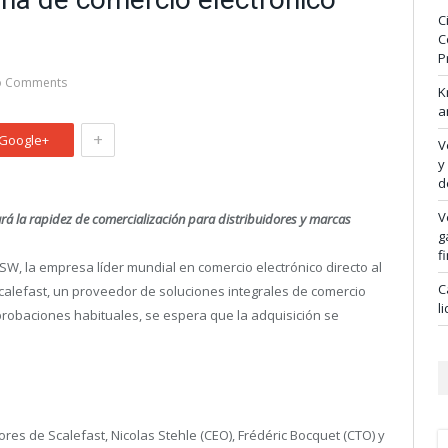
C
C
P
o Comments
K
a
+
Google+
V
y
d
V
á la rapidez de comercialización para distribuidores y marcas
g
f
W, la empresa líder mundial en comercio electrónico directo al
C
calefast, un proveedor de soluciones integrales de comercio
l
probaciones habituales, se espera que la adquisición se
s de Scalefast, Nicolas Stehle (CEO), Frédéric Bocquet (CTO) y