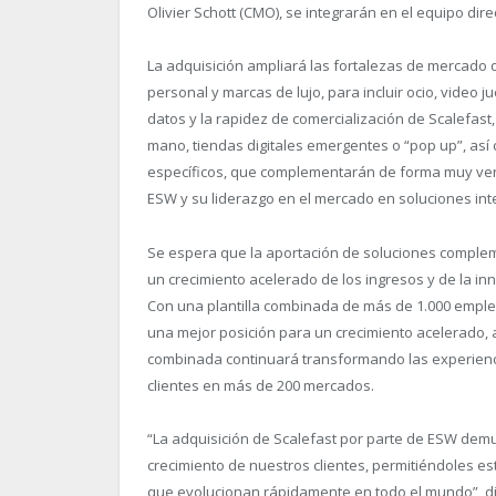
Olivier Schott (CMO), se integrarán en el equipo dir
La adquisición ampliará las fortalezas de mercado 
personal y marcas de lujo, para incluir ocio, video j
datos y la rapidez de comercialización de Scalefast, 
mano, tiendas digitales emergentes o “pop up”, as
específicos, que complementarán de forma muy vent
ESW y su liderazgo en el mercado en soluciones inte
Se espera que la aportación de soluciones comple
un crecimiento acelerado de los ingresos y de la inn
Con una plantilla combinada de más de 1.000 emplea
una mejor posición para un crecimiento acelerado,
combinada continuará transformando las experienci
clientes en más de 200 mercados.
“
La adquisición de Scalefast por parte de ESW dem
crecimiento de nuestros clientes, permitiéndoles e
que evolucionan rápidamente en todo el mundo”, dij