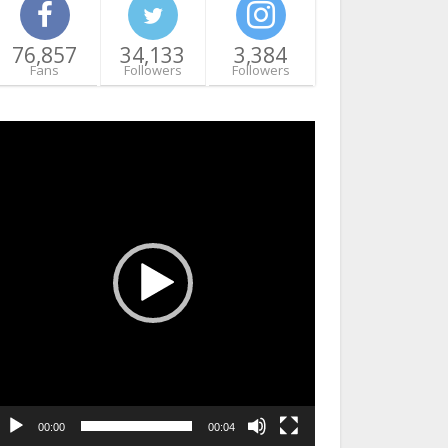
76,857
34,133
3,384
Fans
Followers
Followers
ideo
layer
00:00
00:04