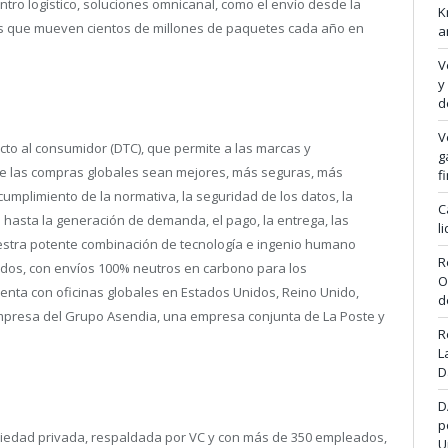
ntro logístico, soluciones omnicanal, como el envío desde la
K
les que mueven cientos de millones de paquetes cada año en
a
V
y
d
V
ecto al consumidor (DTC), que permite a las marcas y
g
e las compras globales sean mejores, más seguras, más
f
 cumplimiento de la normativa, la seguridad de los datos, la
C
s hasta la generación de demanda, el pago, la entrega, las
l
nuestra potente combinación de tecnología e ingenio humano
R
ados, con envíos 100% neutros en carbono para los
O
enta con oficinas globales en Estados Unidos, Reino Unido,
d
 empresa del Grupo Asendia, una empresa conjunta de La Poste y
R
L
D
D
p
edad privada, respaldada por VC y con más de 350 empleados,
U