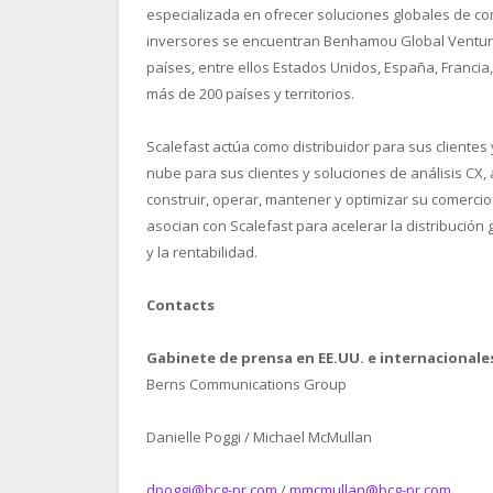
especializada en ofrecer soluciones globales de com
inversores se encuentran Benhamou Global Ventures
países, entre ellos Estados Unidos, España, Francia
más de 200 países y territorios.
Scalefast actúa como distribuidor para sus clientes
nube para sus clientes y soluciones de análisis CX
construir, operar, mantener y optimizar su comerci
asocian con Scalefast para acelerar la distribución 
y la rentabilidad.
Contacts
Gabinete de prensa en EE.UU. e internacionale
Berns Communications Group
Danielle Poggi / Michael McMullan
dpoggi@bcg-pr.com
/
mmcmullan@bcg-pr.com