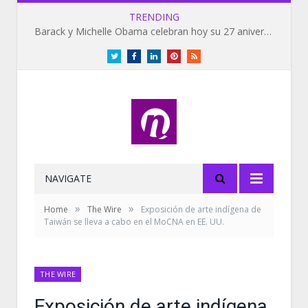
TRENDING
Barack y Michelle Obama celebran hoy su 27 aniversario de bodas
Twitter
Facebook
LinkedIn
Pinterest
RSS
NAVIGATE
»
»
Home
The Wire
Exposición de arte indígena de
Taiwán se lleva a cabo en el MoCNA en EE. UU.
THE WIRE
Exposición de arte indígena