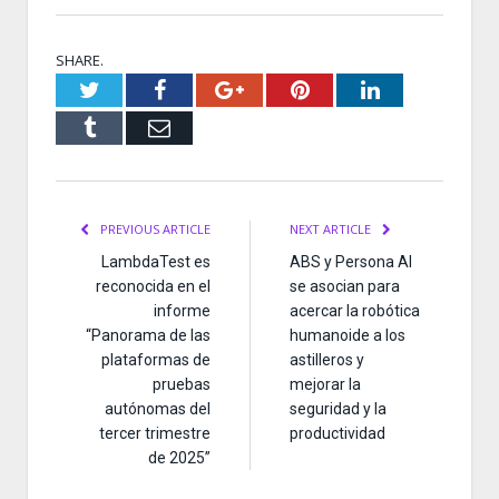
SHARE.
Twitter
Facebook
Google+
Pinterest
LinkedIn
Tumblr
Email
PREVIOUS ARTICLE
NEXT ARTICLE
LambdaTest es
ABS y Persona AI
reconocida en el
se asocian para
informe
acercar la robótica
“Panorama de las
humanoide a los
plataformas de
astilleros y
pruebas
mejorar la
autónomas del
seguridad y la
tercer trimestre
productividad
de 2025”