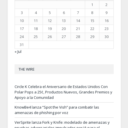
1
2
3
4
5
6
7
8
9
10
11
12
13
14
15
16
17
18
19
20
21
22
23
24
25
26
27
28
29
30
31
« Jul
THE WIRE
Circle K Celebra el Aniversario de Estados Unidos Con
Polar Pops a 25¢, Productos Nuevos, Grandes Premios y
Apoyo a la Comunidad
KnowBe4 lanza “Spot the Vish” para combatir las
amenazas de phishing por voz
VerSprite lanza Fork y Knife: modelado de amenazas y
pruebas adversariales impulsados por IA para el