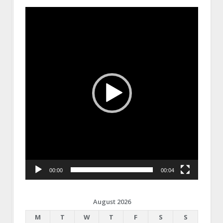
Video
Player
00:00
00:04
August 2026
M
T
W
T
F
S
S