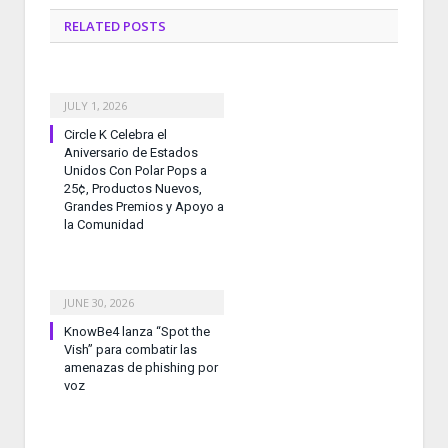
RELATED
POSTS
JULY 1, 2026
Circle K Celebra el
Aniversario de Estados
Unidos Con Polar Pops a
25¢, Productos Nuevos,
Grandes Premios y Apoyo a
la Comunidad
JUNE 30, 2026
KnowBe4 lanza “Spot the
Vish” para combatir las
amenazas de phishing por
voz