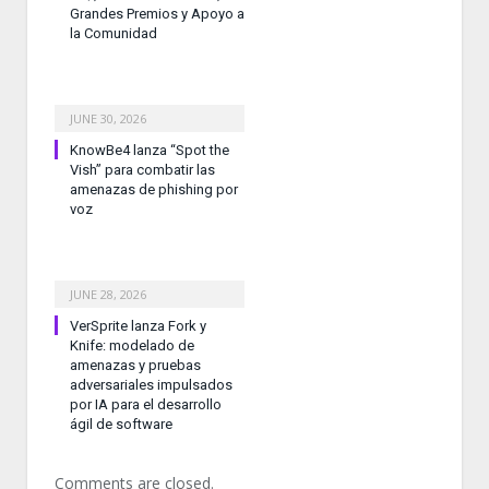
Grandes Premios y Apoyo a
la Comunidad
JUNE 30, 2026
KnowBe4 lanza “Spot the
Vish” para combatir las
amenazas de phishing por
voz
JUNE 28, 2026
VerSprite lanza Fork y
Knife: modelado de
amenazas y pruebas
adversariales impulsados
por IA para el desarrollo
ágil de software
Comments are closed.