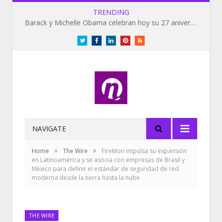
TRENDING
Barack y Michelle Obama celebran hoy su 27 aniversario de bodas
Twitter
Facebook
LinkedIn
Pinterest
RSS
NAVIGATE
»
»
Home
The Wire
FireMon impulsa su expansión
en Latinoamérica y se asocia con empresas de Brasil y
México para definir el estándar de seguridad de red
moderna desde la tierra hasta la nube
THE WIRE