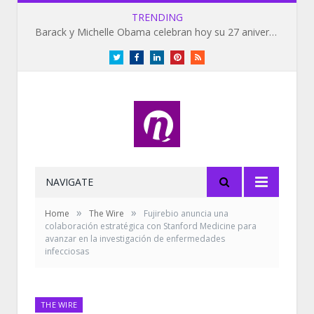
TRENDING
Barack y Michelle Obama celebran hoy su 27 aniversario de bodas
Twitter
Facebook
LinkedIn
Pinterest
RSS
NAVIGATE
»
»
Home
The Wire
Fujirebio anuncia una
colaboración estratégica con Stanford Medicine para
avanzar en la investigación de enfermedades
infecciosas
THE WIRE