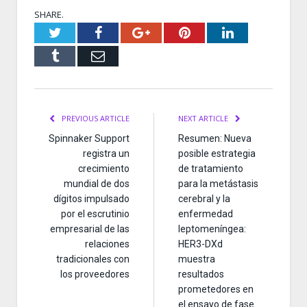
SHARE.
Twitter
Facebook
Google+
Pinterest
LinkedIn
Tumblr
Email
PREVIOUS ARTICLE
NEXT ARTICLE
Spinnaker Support
Resumen: Nueva
registra un
posible estrategia
crecimiento
de tratamiento
mundial de dos
para la metástasis
dígitos impulsado
cerebral y la
por el escrutinio
enfermedad
empresarial de las
leptomeníngea:
relaciones
HER3-DXd
tradicionales con
muestra
los proveedores
resultados
prometedores en
el ensayo de fase