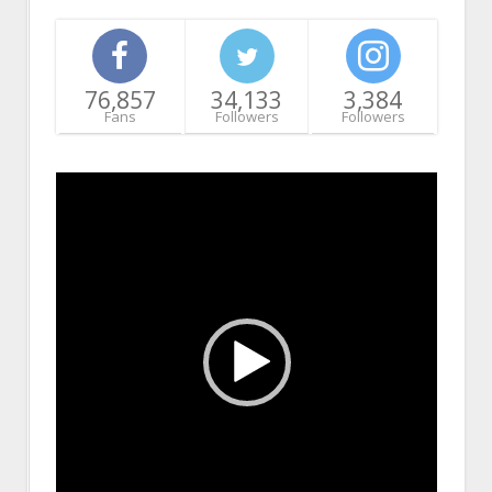
76,857
34,133
3,384
Fans
Followers
Followers
Video
Player