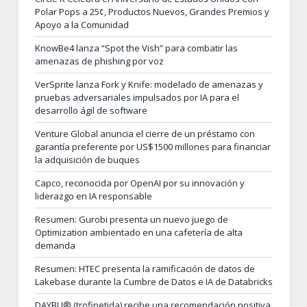
Polar Pops a 25¢, Productos Nuevos, Grandes Premios y
Apoyo a la Comunidad
KnowBe4 lanza “Spot the Vish” para combatir las
amenazas de phishing por voz
VerSprite lanza Fork y Knife: modelado de amenazas y
pruebas adversariales impulsados por IA para el
desarrollo ágil de software
Venture Global anuncia el cierre de un préstamo con
garantía preferente por US$1500 millones para financiar
la adquisición de buques
Capco, reconocida por OpenAI por su innovación y
liderazgo en IA responsable
Resumen: Gurobi presenta un nuevo juego de
Optimization ambientado en una cafetería de alta
demanda
Resumen: HTEC presenta la ramificación de datos de
Lakebase durante la Cumbre de Datos e IA de Databricks
DAYBU® (trofinetida) recibe una recomendación positiva