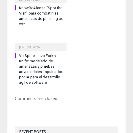
KnowBe4 lanza “Spot the
Vish” para combatir las
amenazas de phishing por
voz
JUNE 28, 2026
VerSprite lanza Fork y
Knife: modelado de
amenazas y pruebas
adversariales impulsados
por IA para el desarrollo
ágil de software
Comments are closed.
RECENT POSTS