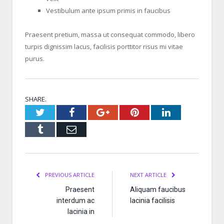
Vestibulum ante ipsum primis in faucibus
Praesent pretium, massa ut consequat commodo, libero
turpis dignissim lacus, facilisis porttitor risus mi vitae
purus.
SHARE.
Twitter
Facebook
Google+
Pinterest
LinkedIn
Tumblr
Email
PREVIOUS ARTICLE
NEXT ARTICLE
Praesent
Aliquam faucibus
interdum ac
lacinia facilisis
lacinia in