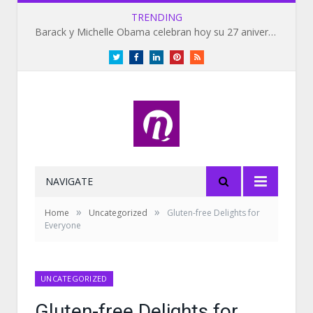
TRENDING
Barack y Michelle Obama celebran hoy su 27 aniversario de bodas
Twitter
Facebook
LinkedIn
Pinterest
RSS
NAVIGATE
»
»
Home
Uncategorized
Gluten-free Delights for
Everyone
UNCATEGORIZED
Gluten-free Delights for