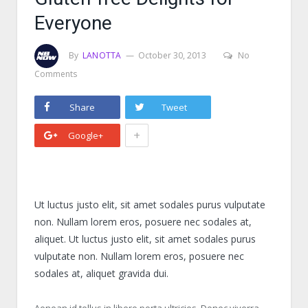
Everyone
By
LANOTTA
October 30, 2013
No
Comments
Share
Tweet
+
Google+
Ut luctus justo elit, sit amet sodales purus vulputate
non. Nullam lorem eros, posuere nec sodales at,
aliquet. Ut luctus justo elit, sit amet sodales purus
vulputate non. Nullam lorem eros, posuere nec
sodales at, aliquet gravida dui.
Aenean id tellus in libero porta ultricies. Donec viverra