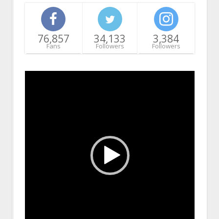
76,857
34,133
3,384
Fans
Followers
Followers
Video
Player