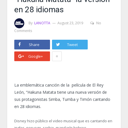
en 28 idiomas
By
LANOTTA
August 23, 2019
No
Comments
Share
Tweet
+
Google+
La emblemática canción de la película de El Rey
León, “Hakuna Matata tiene una nueva versión de
sus protagonistas Simba, Tumba y Timón cantando
en 28 idiomas.
Disney hizo público el video musical que es cantando en
ingles, noruego, serbio, mandarín,hebreo,