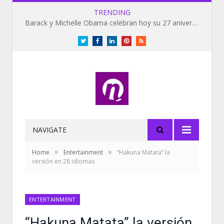
TRENDING
Barack y Michelle Obama celebran hoy su 27 aniversario de bodas
Twitter
Facebook
LinkedIn
Pinterest
RSS
NAVIGATE
»
»
Home
Entertainment
“Hakuna Matata” la
versión en 28 idiomas
ENTERTAINMENT
“Hakuna Matata” la versión