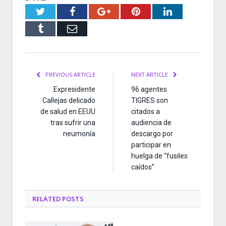
Twitter
Facebook
Google+
Pinterest
LinkedIn
Tumblr
Email
PREVIOUS ARTICLE
NEXT ARTICLE
Expresidente
96 agentes
Callejas delicado
TIGRES son
de salud en EEUU
citados a
tras sufrir una
audiencia de
neumonía
descargo por
participar en
huelga de “fusiles
caídos”
RELATED
POSTS