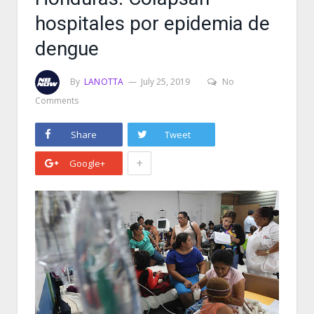
hospitales por epidemia de
dengue
By
LANOTTA
July 25, 2019
No
Comments
Share
Tweet
+
Google+