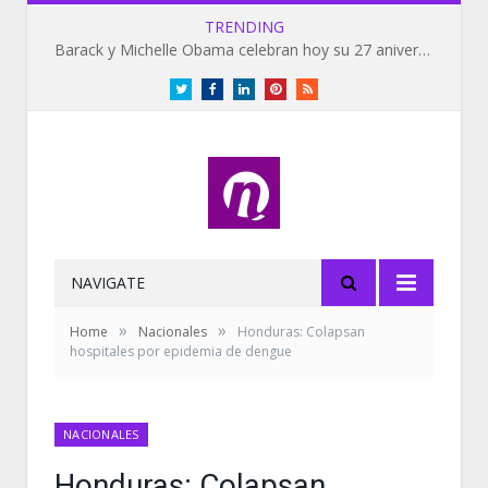
TRENDING
Barack y Michelle Obama celebran hoy su 27 aniversario de bodas
Twitter
Facebook
LinkedIn
Pinterest
RSS
NAVIGATE
»
»
Home
Nacionales
Honduras: Colapsan
hospitales por epidemia de dengue
NACIONALES
Honduras: Colapsan