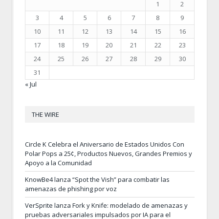
1
2
3
4
5
6
7
8
9
10
11
12
13
14
15
16
17
18
19
20
21
22
23
24
25
26
27
28
29
30
31
« Jul
THE WIRE
Circle K Celebra el Aniversario de Estados Unidos Con
Polar Pops a 25¢, Productos Nuevos, Grandes Premios y
Apoyo a la Comunidad
KnowBe4 lanza “Spot the Vish” para combatir las
amenazas de phishing por voz
VerSprite lanza Fork y Knife: modelado de amenazas y
pruebas adversariales impulsados por IA para el