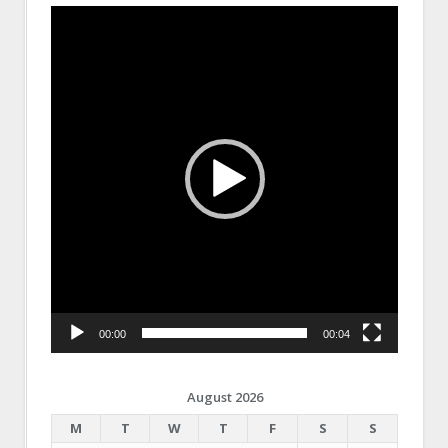
Video
Player
00:00
00:04
August 2026
M
T
W
T
F
S
S