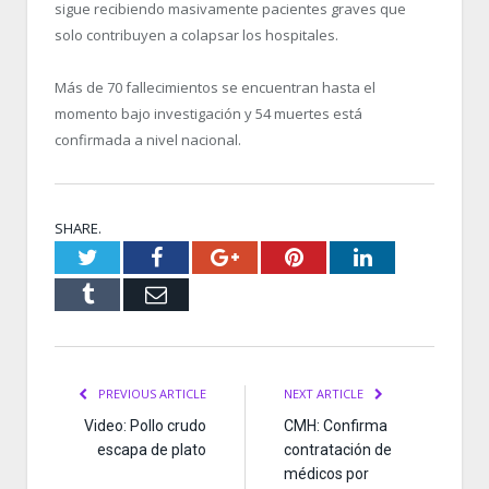
sigue recibiendo masivamente pacientes graves que
solo contribuyen a colapsar los hospitales.
Más de 70 fallecimientos se encuentran hasta el
momento bajo investigación y 54 muertes está
confirmada a nivel nacional.
SHARE.
Twitter
Facebook
Google+
Pinterest
LinkedIn
Tumblr
Email
PREVIOUS ARTICLE
NEXT ARTICLE
Video: Pollo crudo
CMH: Confirma
escapa de plato
contratación de
médicos por