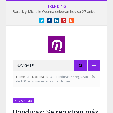
TRENDING
Barack y Michelle Obama celebran hoy su 27 aniversario de bodas
Twitter
Facebook
LinkedIn
Pinterest
RSS
NAVIGATE
»
»
Home
Nacionales
Honduras: Se registran más
de 100 personas muertas por dengue
NACIONALES
Honduras: Se registran más