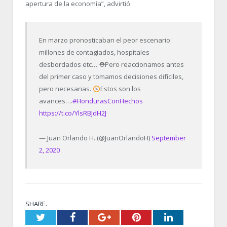
apertura de la economía”, advirtió.
En marzo pronosticaban el peor escenario:
millones de contagiados, hospitales
desbordados etc… ⛑Pero reaccionamos antes
del primer caso y tomamos decisiones difíciles,
pero necesarias.
Estos son los
avances….
#HondurasConHechos
https://t.co/YlsRBJdH2J
— Juan Orlando H. (@JuanOrlandoH)
September
2, 2020
SHARE.
Twitter
Facebook
Google+
Pinterest
LinkedIn