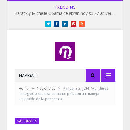
TRENDING
Barack y Michelle Obama celebran hoy su 27 aniversario de bodas
Twitter
Facebook
LinkedIn
Pinterest
RSS
NAVIGATE
»
»
Home
Nacionales
Pandemia : JOH: “Honduras
ha logrado situarse como un país con un manejo
aceptable de la pandemia”
NACIONALES