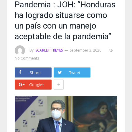
Pandemia : JOH: “Honduras
ha logrado situarse como
un país con un manejo
aceptable de la pandemia”
By
SCARLETT REYES
September 3, 2020
No Comments
Share
Tweet
+
Google+