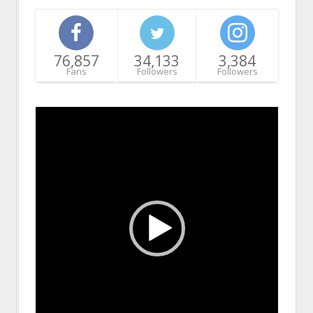
76,857
34,133
3,384
Fans
Followers
Followers
Video
Player