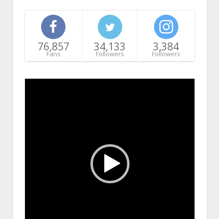
76,857
34,133
3,384
Fans
Followers
Followers
Video
Player