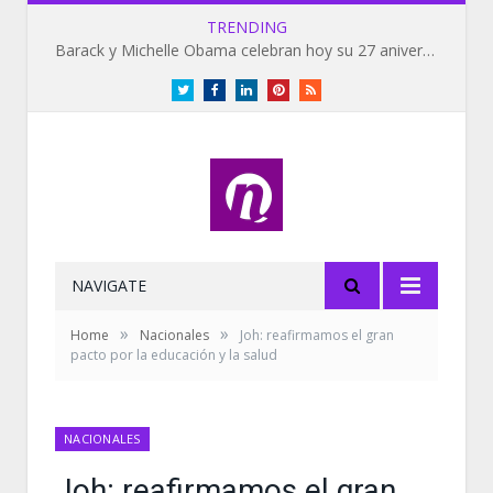
TRENDING
Barack y Michelle Obama celebran hoy su 27 aniversario de bodas
Twitter
Facebook
LinkedIn
Pinterest
RSS
NAVIGATE
»
»
Home
Nacionales
Joh: reafirmamos el gran
pacto por la educación y la salud
NACIONALES
Joh: reafirmamos el gran