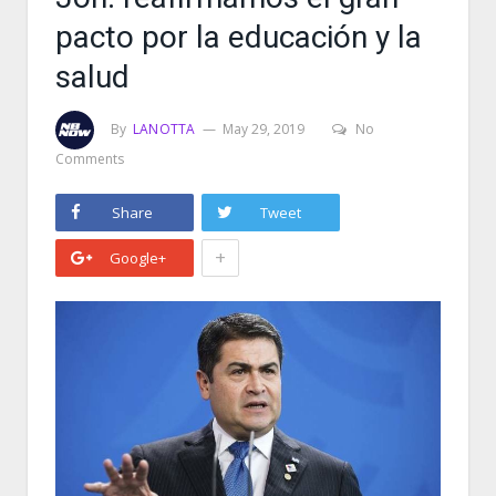
pacto por la educación y la
salud
By
LANOTTA
May 29, 2019
No
Comments
Share
Tweet
+
Google+