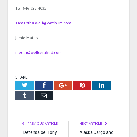
Tel. 646-935-4032
samantha.wolf@ketchum.com
Jamie Matos
media@wellcertified.com
SHARE.
Twitter
Facebook
Google+
Pinterest
LinkedIn
Tumblr
Email
PREVIOUS ARTICLE
NEXT ARTICLE
Defensa de ‘Tony’
Alaska Cargo and