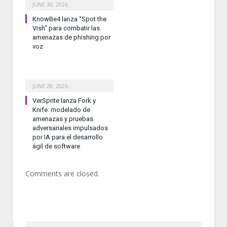
JUNE 30, 2026
KnowBe4 lanza “Spot the
Vish” para combatir las
amenazas de phishing por
voz
JUNE 28, 2026
VerSprite lanza Fork y
Knife: modelado de
amenazas y pruebas
adversariales impulsados
por IA para el desarrollo
ágil de software
Comments are closed.