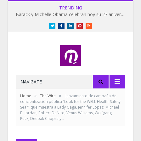
TRENDING
Barack y Michelle Obama celebran hoy su 27 aniversario de bodas
Twitter
Facebook
LinkedIn
Pinterest
RSS
NAVIGATE
»
»
Home
The Wire
Lanzamiento de campaña de
concientización pública “Look for the WELL Health-Safety
Seal”, que muestra a Lady Gaga, Jennifer Lopez, Michael
B. Jordan, Robert DeNiro, Venus Williams, Wolfgang
Puck, Deepak Chopra y…