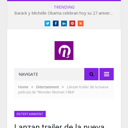
TRENDING
Barack y Michelle Obama celebran hoy su 27 aniversario de bodas
Twitter
Facebook
LinkedIn
Pinterest
RSS
NAVIGATE
»
»
Home
Entertainment
Lanzan trailer de la nueva
película de “Wonder Woman 1984″
ENTERTAINMENT
Lanzan trailer de la nueva