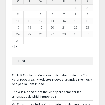
M
T
W
T
F
S
S
1
2
3
4
5
6
7
8
9
10
11
12
13
14
15
16
17
18
19
20
21
22
23
24
25
26
27
28
29
30
31
« Jul
THE WIRE
Circle K Celebra el Aniversario de Estados Unidos Con
Polar Pops a 25¢, Productos Nuevos, Grandes Premios y
Apoyo a la Comunidad
KnowBe4 lanza “Spot the Vish” para combatir las
amenazas de phishing por voz
VerSprite lanza Fork y Knife: modelado de amenazas y