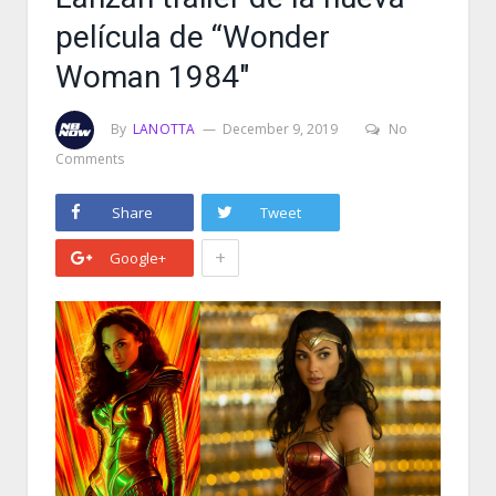
película de “Wonder
Woman 1984″
By
LANOTTA
December 9, 2019
No
Comments
Share
Tweet
+
Google+