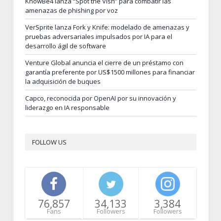
KnowBe4 lanza “Spot the Vish” para combatir las
amenazas de phishing por voz
VerSprite lanza Fork y Knife: modelado de amenazas y
pruebas adversariales impulsados por IA para el
desarrollo ágil de software
Venture Global anuncia el cierre de un préstamo con
garantía preferente por US$1500 millones para financiar
la adquisición de buques
Capco, reconocida por OpenAI por su innovación y
liderazgo en IA responsable
FOLLOW US
76,857
34,133
3,384
Fans
Followers
Followers