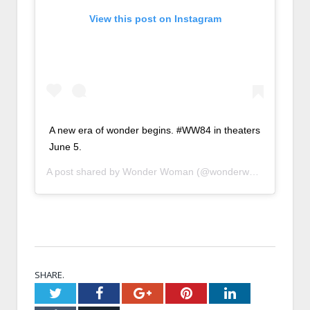
View this post on Instagram
A new era of wonder begins. #WW84 in theaters
June 5.
A post shared by
Wonder Woman
(@wonderwomanfilm) on
SHARE.
Twitter
Facebook
Google+
Pinterest
LinkedIn