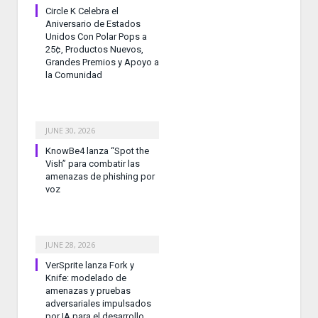
Circle K Celebra el
Aniversario de Estados
Unidos Con Polar Pops a
25¢, Productos Nuevos,
Grandes Premios y Apoyo a
la Comunidad
JUNE 30, 2026
KnowBe4 lanza “Spot the
Vish” para combatir las
amenazas de phishing por
voz
JUNE 28, 2026
VerSprite lanza Fork y
Knife: modelado de
amenazas y pruebas
adversariales impulsados
por IA para el desarrollo