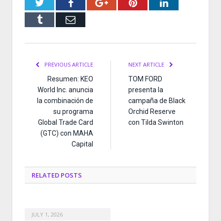
Twitter
Facebook
Google+
Pinterest
LinkedIn
Tumblr
Email
PREVIOUS ARTICLE
NEXT ARTICLE
Resumen: KEO
TOM FORD
World Inc. anuncia
presenta la
la combinación de
campaña de Black
su programa
Orchid Reserve
Global Trade Card
con Tilda Swinton
(GTC) con MAHA
Capital
RELATED
POSTS
JULY 1, 2026