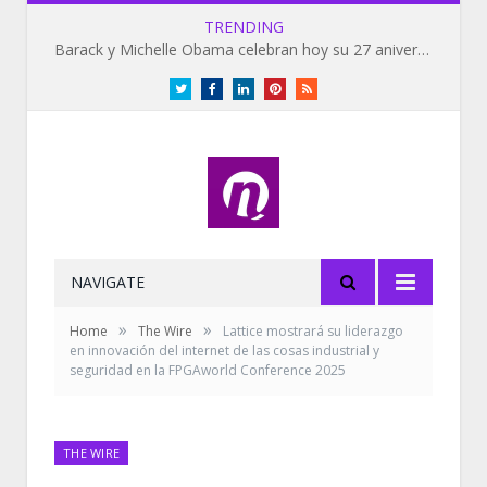
TRENDING
Barack y Michelle Obama celebran hoy su 27 aniversario de bodas
Twitter
Facebook
LinkedIn
Pinterest
RSS
NAVIGATE
»
»
Home
The Wire
Lattice mostrará su liderazgo
en innovación del internet de las cosas industrial y
seguridad en la FPGAworld Conference 2025
THE WIRE