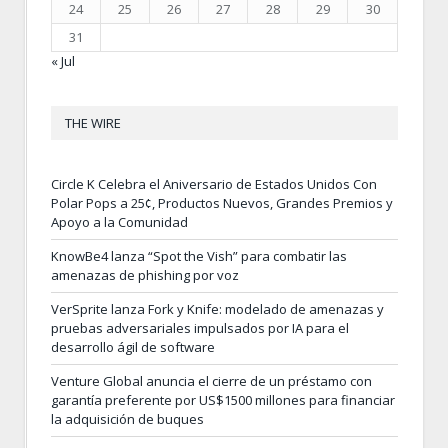
24
25
26
27
28
29
30
31
« Jul
THE WIRE
Circle K Celebra el Aniversario de Estados Unidos Con
Polar Pops a 25¢, Productos Nuevos, Grandes Premios y
Apoyo a la Comunidad
KnowBe4 lanza “Spot the Vish” para combatir las
amenazas de phishing por voz
VerSprite lanza Fork y Knife: modelado de amenazas y
pruebas adversariales impulsados por IA para el
desarrollo ágil de software
Venture Global anuncia el cierre de un préstamo con
garantía preferente por US$1500 millones para financiar
la adquisición de buques