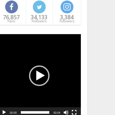
76,857
34,133
3,384
Fans
Followers
Followers
ideo
layer
00:00
00:04