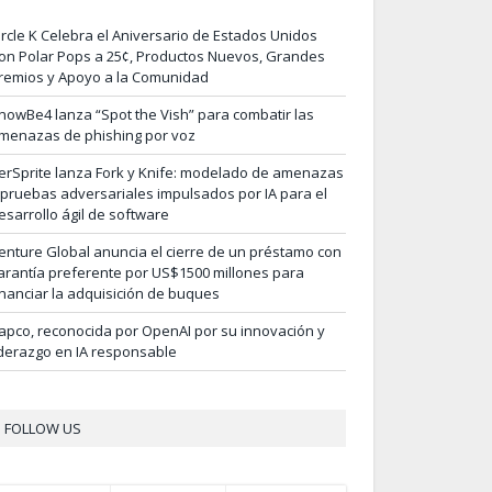
ircle K Celebra el Aniversario de Estados Unidos
on Polar Pops a 25¢, Productos Nuevos, Grandes
remios y Apoyo a la Comunidad
nowBe4 lanza “Spot the Vish” para combatir las
menazas de phishing por voz
erSprite lanza Fork y Knife: modelado de amenazas
 pruebas adversariales impulsados por IA para el
esarrollo ágil de software
enture Global anuncia el cierre de un préstamo con
arantía preferente por US$1500 millones para
inanciar la adquisición de buques
apco, reconocida por OpenAI por su innovación y
iderazgo en IA responsable
FOLLOW US