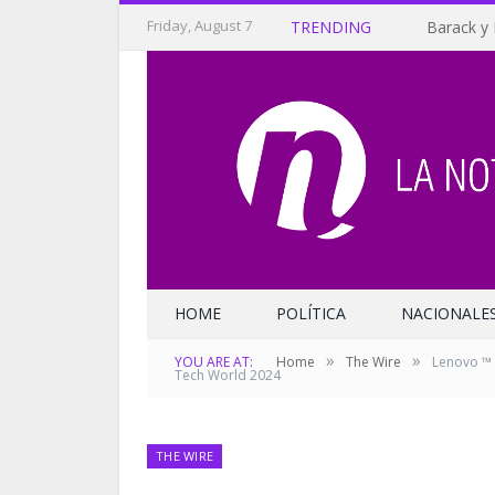
Friday, August 7
TRENDING
Barack y 
HOME
POLÍTICA
NACIONALE
»
»
YOU ARE AT:
Home
The Wire
Lenovo ™ 
Tech World 2024
THE WIRE