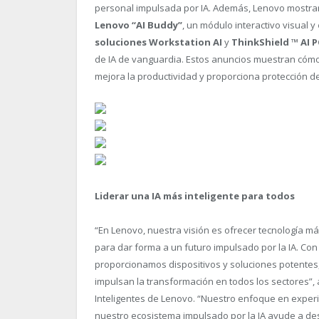
personal impulsada por IA. Además, Lenovo mostr
Lenovo “AI Buddy”
, un módulo interactivo visual y
soluciones Workstation AI
y
ThinkShield
™
AI P
de IA de vanguardia. Estos anuncios muestran cómo 
mejora la productividad y proporciona protección de 
Liderar una IA más inteligente para todos
“En Lenovo, nuestra visión es ofrecer tecnología m
para dar forma a un futuro impulsado por la IA. Con
proporcionamos dispositivos y soluciones potentes,
impulsan la transformación en todos los sectores”, 
Inteligentes de Lenovo. “Nuestro enfoque en experi
nuestro ecosistema impulsado por la IA ayude a desb