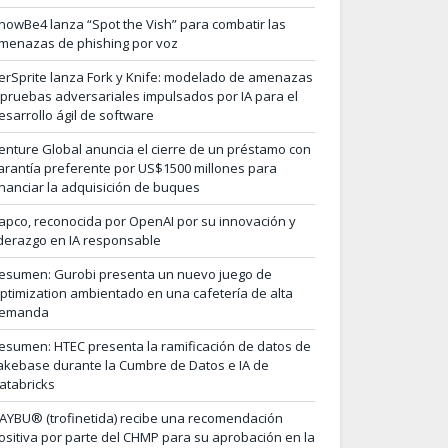
nowBe4 lanza “Spot the Vish” para combatir las
menazas de phishing por voz
erSprite lanza Fork y Knife: modelado de amenazas
 pruebas adversariales impulsados por IA para el
esarrollo ágil de software
enture Global anuncia el cierre de un préstamo con
arantía preferente por US$1500 millones para
inanciar la adquisición de buques
apco, reconocida por OpenAI por su innovación y
iderazgo en IA responsable
esumen: Gurobi presenta un nuevo juego de
ptimization ambientado en una cafetería de alta
emanda
esumen: HTEC presenta la ramificación de datos de
akebase durante la Cumbre de Datos e IA de
atabricks
AYBU® (trofinetida) recibe una recomendación
ositiva por parte del CHMP para su aprobación en la