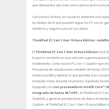
que demuestra aún más cómo Lenovo prioriza la seg
Con Lenovo AI Now, los usuarios obtienen una expe
los límites de lo que pueden lograr los PC con IA, 
intuitivos y seguros para el uso diario.
ThinkPad X1 2 en 1 Gen 10 Aura Edition: redefin
El
ThinkPad X1 2 en 1 Gen 10 Aura Edition
está di
lo que lo convierte en una solución suprema para lo
rendimiento. Como nuevo PC 2 en 1 Copilot+ que inc
frecuencia de actualización variable de hasta 120 H
modos portátil y tableta, lo que permite a los usua
tomando notas durante reuniones, haciendo boceto
Equipado con
con procesadores Intel® Core™ Ult
integrada de hasta 48 TOPS
, el ThinkPad X1 2 e
facilidad, y generar perspectivas de datos en tiemp
Copilot+, el ThinkPad X1 2 en 1 Gen 10 Aura Edition 