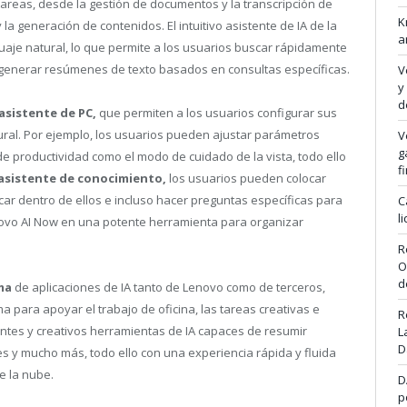
tareas, desde la gestión de documentos y la transcripción de
K
 la generación de contenidos. El intuitivo asistente de IA de la
a
uaje natural, lo que permite a los usuarios buscar rápidamente
 generar resúmenes de texto basados en consultas específicas.
V
y
d
asistente de PC,
que permiten a los usuarios configurar sus
ural. Por ejemplo, los usuarios pueden ajustar parámetros
V
g
 de productividad como el modo de cuidado de la vista, todo ello
f
asistente de conocimiento,
los usuarios pueden colocar
ar dentro de ellos e incluso hacer preguntas específicas para
C
l
enovo AI Now en una potente herramienta para organizar
R
O
d
ma
de aplicaciones de IA tanto de Lenovo como de terceros,
para apoyar el trabajo de oficina, las tareas creativas e
R
antes y creativos herramientas de IA capaces de resumir
L
D
 y mucho más, todo ello con una experiencia rápida y fluida
e la nube.
D
p