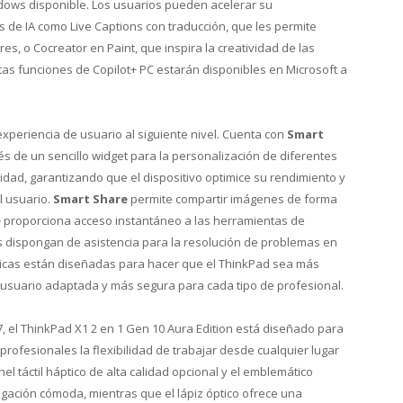
dows disponible. Los usuarios pueden acelerar su
 de IA como Live Captions con traducción, que les permite
s, o Cocreator en Paint, que inspira la creatividad de las
tas funciones de Copilot+ PC estarán disponibles en Microsoft a
 experiencia de usuario al siguiente nivel. Cuenta con
Smart
és de un sencillo widget para la personalización de diferentes
cidad, garantizando que el dispositivo optimice su rendimiento y
l usuario.
Smart Share
permite compartir imágenes de forma
e
proporciona acceso instantáneo a las herramientas de
s dispongan de asistencia para la resolución de problemas en
sticas están diseñadas para hacer que el ThinkPad sea más
e usuario adaptada y más segura para cada tipo de profesional.
7
, el ThinkPad X1 2 en 1 Gen 10 Aura Edition está diseñado para
 profesionales la flexibilidad de trabajar desde cualquier lugar
el táctil háptico de alta calidad opcional y el emblemático
egación cómoda, mientras que el lápiz óptico ofrece una