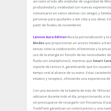
así como el más alto estándar de seguridad de Win
productividad y creatividad con nuevas experiencias
comunicarse en varios idiomas con amigos y familiare
personas para ayudarles a dar vida a sus ideas. Es
partir de finales de noviembre
4
.
Lenovo Aura Edition
lleva la personalización y la
Modes
que proporcionan un acceso intuitivo a trav
tareas como la colaboración, el bienestar y la priva
uso de la energía en función de las necesidades de
fluida con smartphones
5
, mientras que
Smart Car
soporte de Lenovo
6
, garantizando que los usuario
tiempo real al alcance de su mano. Estas caracterí
intuitivo y receptivo, ofreciendo una experiencia d
Con una duración de la batería de más de 18 horas
utilizarse durante todo el día, proporcionando a los
sin preocuparse de recargarlo con frecuencia. El pan
TrackPoint garantizan un control preciso y una nav