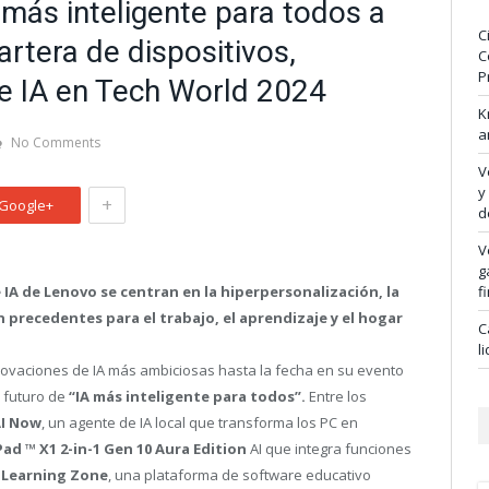
más inteligente para todos a
C
rtera de dispositivos,
C
P
e IA en Tech World 2024
K
a
No Comments
V
y
+
Google+
d
V
g
 IA de Lenovo se centran en la hiperpersonalización, la
f
n precedentes para el trabajo, el aprendizaje y el hogar
C
l
vaciones de IA más ambiciosas hasta la fecha en su evento
 futuro de
“IA más inteligente para todos”.
Entre los
AI Now
, un agente de IA local que transforma los PC en
Pad
™
X1 2-in-1 Gen 10 Aura Edition
AI que integra funciones
 Learning Zone
, una plataforma de software educativo