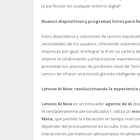
la perfección en cualquier entorno digital”.
Nuevos dispositivos y programas listos para ll
Estos dispositivos y soluciones de Lenovo impulsad
necesidades de los usuarios, ofreciendo experienc
empresas por igual. Al integrar la IA en su cartera d
mejorar la colaboración y proporcionar experiencia
presentan los anuncios de productos clave de Tech
Lenovo de ofrecer una tecnología más inteligente qu
Lenovo AI Now: revolucionando la experiencia 
Lenovo AI Now
es un innovador
agente de IA
dise
IA verdaderamente personalizados
1
. Utiliza un
mod
Meta,
que permite la interacción en tiempo real co
depender del procesamiento en la nube. Esto ofrece
interacciones permanecen almacenadas localmente 