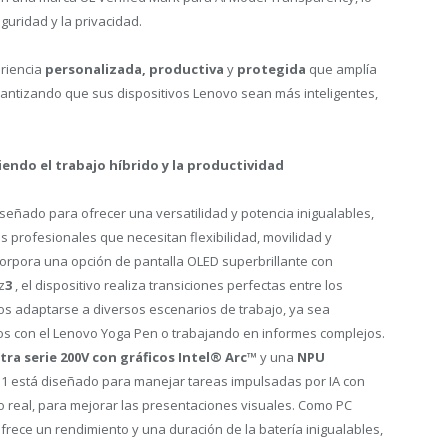
uridad y la privacidad.
riencia
personalizada,
productiva
y
protegida
que amplía
garantizando que sus dispositivos Lenovo sean más inteligentes,
iendo el trabajo híbrido y la productividad
señado para ofrecer una versatilidad y potencia inigualables,
s profesionales que necesitan flexibilidad, movilidad y
orpora una opción de pantalla OLED superbrillante con
z
3
, el dispositivo realiza transiciones perfectas entre los
rios adaptarse a diversos escenarios de trabajo, ya sea
s con el Lenovo Yoga Pen o trabajando en informes complejos.
ra serie 200V con gráficos Intel® Arc™
y una
NPU
n 1 está diseñado para manejar tareas impulsadas por IA con
o real, para mejorar las presentaciones visuales. Como PC
ofrece un rendimiento y una duración de la batería inigualables,