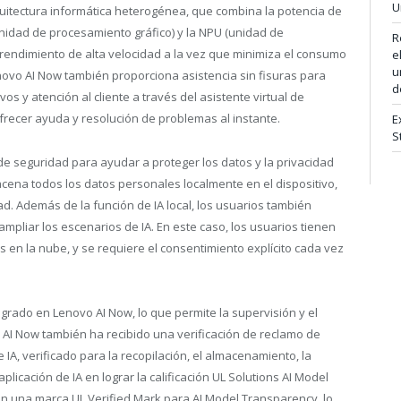
U
uitectura informática heterogénea, que combina la potencia de
unidad de procesamiento gráfico) y la NPU (unidad de
R
rendimiento de alta velocidad a la vez que minimiza el consumo
e
u
novo AI Now también proporciona asistencia sin fisuras para
d
os y atención al cliente a través del asistente virtual de
frecer ayuda y resolución de problemas al instante.
E
S
e seguridad para ayudar a proteger los datos y la privacidad
cena todos los datos personales localmente en el dispositivo,
d. Además de la función de IA local, los usuarios también
mpliar los escenarios de IA. En este caso, los usuarios tienen
s en la nube, y se requiere el consentimiento explícito cada vez
grado en Lenovo AI Now, lo que permite la supervisión y el
 AI Now también ha recibido una verificación de reclamo de
IA, verificado para la recopilación, el almacenamiento, la
plicación de IA en lograr la calificación UL Solutions AI Model
 una marca UL Verified Mark para AI Model Transparency, lo