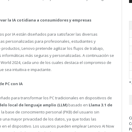
evar la IA cotidiana a consumidores y empresas
os por IA están diseñados para satisfacer las diversas
ias personalizadas para profesionales, estudiantes y
e productos, Lenovo pretende agilizar los flujos de trabajo,
s informáticas más seguras y personalizadas. A continuación se
 World 2024, cada uno de los cuales destaca el compromiso de
e sea intuitiva e impactante.
« 
de PC con IA
ñado para transformar los PC tradicionales en dispositivos de
elo local de lenguaje amplio (LLM)
basado en
Llama 3.1
de
n la base de conocimiento personal (PKB) del usuario sin
C
 una mayor privacidad de los datos, ya que todas las
C
en el dispositivo. Los usuarios pueden emplear Lenovo AI Now
P