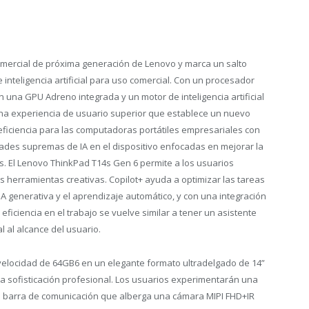
omercial de próxima generación de Lenovo y marca un salto
e inteligencia artificial para uso comercial. Con un procesador
una GPU Adreno integrada y un motor de inteligencia artificial
una experiencia de usuario superior que establece un nuevo
ficiencia para las computadoras portátiles empresariales con
des supremas de IA en el dispositivo enfocadas en mejorar la
os. El Lenovo ThinkPad T14s Gen 6 permite a los usuarios
as herramientas creativas. Copilot+ ayuda a optimizar las tareas
A generativa y el aprendizaje automático, y con una integración
 eficiencia en el trabajo se vuelve similar a tener un asistente
al al alcance del usuario.
velocidad de 64GB
6
en un elegante formato ultradelgado de 14”
ia sofisticación profesional. Los usuarios experimentarán una
e barra de comunicación que alberga una cámara MIPI FHD+IR