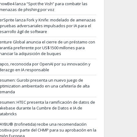
nowBe4 lanza “Spot the Vish” para combatir las
menazas de phishing por voz
erSprite lanza Fork y Knife: modelado de amenazas
 pruebas adversariales impulsados por IA para el
esarrollo ágil de software
enture Global anuncia el cierre de un préstamo con
arantía preferente por US$1500 millones para
inanciar la adquisición de buques
apco, reconocida por OpenAI por su innovación y
iderazgo en IA responsable
esumen: Gurobi presenta un nuevo juego de
ptimization ambientado en una cafetería de alta
emanda
esumen: HTEC presenta la ramificación de datos de
akebase durante la Cumbre de Datos e IA de
atabricks
AYBU® (trofinetida) recibe una recomendación
ositiva por parte del CHMP para su aprobación en la
nión Europea