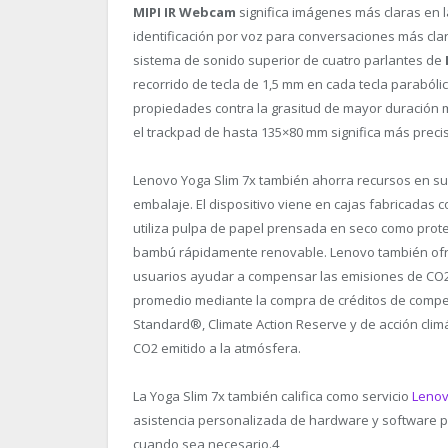
MIPI IR Webcam
significa imágenes más claras en 
identificación por voz para conversaciones más clar
sistema de sonido superior de cuatro parlantes de
recorrido de tecla de 1,5 mm en cada tecla parabóli
propiedades contra la grasitud de mayor duración m
el trackpad de hasta 135×80 mm significa más prec
Lenovo Yoga Slim 7x también ahorra recursos en su d
embalaje. El dispositivo viene en cajas fabricadas 
utiliza pulpa de papel prensada en seco como protec
bambú rápidamente renovable. Lenovo también ofre
usuarios ayudar a compensar las emisiones de CO2 
promedio mediante la compra de créditos de compe
Standard®, Climate Action Reserve y de acción clim
CO2 emitido a la atmósfera.
La Yoga Slim 7x también califica como servicio
Lenov
asistencia personalizada de hardware y software p
cuando sea necesario.
4