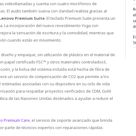
las videollamadas y cuenta con cuatro micrófonos de
R
as. El audio también suena con claridad realista gracias al
e
Lenovo Premium Suite
. El teclado Premium Suite presenta un
u
ca. La incorporación del nuevo revestimiento Yoga con
d
ejora la sensación de escritura y la comodidad, mientras que
E
isión cuando estás en movimiento.
S
iseño y empaque, sin utilización de plástico en el material de
con papel certificado FSC™ y otros materiales controlados
3
,
ción, y la bolsa del sistema incluida está hecha de fibra de
ce un servicio de compensación de CO2 que permite a los
estimadas asociadas con su dispositivo en su ciclo de vida
nsación para respaldar proyectos verificados de CDM, Gold
ática de las Naciones Unidas destinados a ayudar a reducir el
o Premium Care
, el servicio de soporte avanzado que brinda
or parte de técnicos expertos con reparaciones rápidas