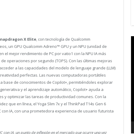
V
napdragon X Elite
, con tecnología de Qualcomm
P
leos, un GPU Qualcomm Adreno
™
GPU y un NPU (unidad de
cen el mejor rendimiento de PC por vatio
1
con la NPU IA más
s de operaciones por segundo (TOPS). Con las últimas mejoras
 acceder a las capacidades del modelo de lenguaje grande (LLM)
 creatividad perfectas. Las nuevas computadoras portátiles
a base de conocimientos de Copilot+, permitiéndoles explorar
IA generativa y el aprendizaje automático, Copilot+ ayuda a
es y optimizar las tareas de productividad comunes. Con la
idez que en línea, el Yoga Slim 7x y el ThinkPad T14s Gen 6
con IA, con una prometedora experiencia de usuario futurista
C con IA, un punto de inflexión en el mercado que ocurre una vez