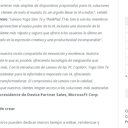
carteras más amplias de dispositivos preparados para IA, soluciones
clientes de todo el mundo. Es un orgullo llevar la IA a todos”, señaló
enovo
. “Lenovo Yoga Slim 7x y ThinkPad T14s Gen 6 son los miembros
aprovechan el nuevo poder de la IA, incluida una duración de la
liente más rápido y seguro que ofrece a los usuarios lo último en
itado en la expresión creativa y una productividad incomparable”.
e nuestra visión compartida de innovación y excelencia. Nuestra
de lo que es posible, ofreciendo tecnología de vanguardia que
 más. Con la introducción de Lenovo de las PC Copilot+, Yoga Slim 7x
estándar para la informática mejorada con IA, ofreciendo
« 
y transformadoras. El compromiso de Lenovo con la calidad,
 que nuestros clientes tengan acceso a las soluciones más avanzadas
presidente de Device Partner Sales, Microsoft Corp.
de crear
C
C
P
tivos pueden dedicar menos tiempo a editar, renderizar y