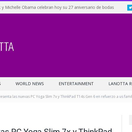
 y Michelle Obama celebran hoy su 27 aniversario de bodas
S
WORLD NEWS
ENTERTAINMENT
LANOTTA R
esenta las nuevas PC Yoga Slim 7x y ThinkPad T14s Gen 6 en refuerzo a us fami
vas PC Yoga Slim 7x y ThinkPad