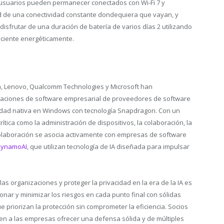
s usuarios pueden permanecer conectados con Wi-Fi 7 y
ad de una conectividad constante dondequiera que vayan, y
isfrutar de una duración de batería de varios días
2
utilizando
iciente energéticamente.
ata, Lenovo, Qualcomm Technologies y Microsoft han
icaciones de software empresarial de proveedores de software
lidad nativa en Windows con tecnología Snapdragon. Con un
ítica como la administración de dispositivos, la colaboración, la
a colaboración se asocia activamente con empresas de software
ynamoAI
, que utilizan tecnología de IA diseñada para impulsar
as organizaciones y proteger la privacidad en la era de la IA es
nar y minimizar los riesgos en cada punto final con sólidas
 priorizan la protección sin comprometer la eficiencia. Socios
ten a las empresas ofrecer una defensa sólida y de múltiples