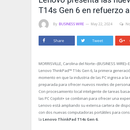
T14s Gen 6 en refuerzo a
By
BUSINESS WIRE
May 22, 2024
N
Share
Tweet
MORRISVILLE, Carolina del Norte–(BUSINESS WIRE)–En
Lenovo ThinkPad
™
T14s Gen 6, la primera generació
momento en que la industria de las PC ingresa a la nu
preparada para ofrecer nuevos niveles de personali
Con procesamiento local inteligente de tareas basa
las PC Copilot+ se combinan para ofrecer una expe
Lenovo está ampliando su extensa cartera de dispos
con dos nuevas computadoras portátiles para cons
la
Lenovo ThinkPad T14s Gen 6.