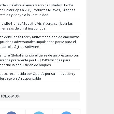
ircle K Celebra el Aniversario de Estados Unidos
on Polar Pops a 25¢, Productos Nuevos, Grandes
remios y Apoyo a la Comunidad
nowBe4 lanza “Spot the Vish” para combatir las
menazas de phishing por voz
erSprite lanza Fork y Knife: modelado de amenazas
 pruebas adversariales impulsados por IA para el
esarrollo ágil de software
enture Global anuncia el cierre de un préstamo con
arantía preferente por US$1500 millones para
inanciar la adquisición de buques
apco, reconocida por OpenAI por su innovación y
iderazgo en IA responsable
FOLLOW US