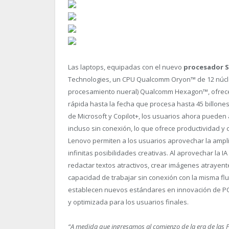
Las laptops, equipadas con el nuevo
procesador S
Technologies, un CPU Qualcomm Oryon
™
de 12 núc
procesamiento nueral) Qualcomm Hexagon
™
, ofre
rápida hasta la fecha que procesa hasta 45 billone
de Microsoft y Copilot+, los usuarios ahora pueden
incluso sin conexión, lo que ofrece productividad y
Lenovo permiten a los usuarios aprovechar la ampli
infinitas posibilidades creativas. Al aprovechar la 
redactar textos atractivos, crear imágenes atrayent
capacidad de trabajar sin conexión con la misma flu
establecen nuevos estándares en innovación de PC 
y optimizada para los usuarios finales.
“A medida que ingresamos al comienzo de la era de las P