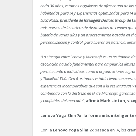
cada 30 años, estamos orgullosos de ofrecer una de las 
habilitadas para IA y experiencias optimizadas para IA a 
Luca Rossi, presidente de Intelligent Devices Group de L
más nuevos de la cartera de dispositivos de Lenovo que 
batería de varios días y un procesamiento basado en el c
personalización y control, para liberar un potencial ilim
“La sinergia entre Lenovo y Microsoft es un testimonio d
asociación ha sido fundamental para ampliar los límites 
permite tanto a individuos como a organizaciones lograr
y ThinkPad T14s Gen 6, estamos estableciendo un nuevo 
experiencias incomparables que son a la vez intuitivas 
combinado con la destreza en IA de Microsoft, garantiza
y confiables del mercado”,
afirmó Mark Linton, vice
Lenovo Yoga Slim 7x: la forma más inteligente 
Con la
Lenovo Yoga Slim 7x
basada en IA, los crea