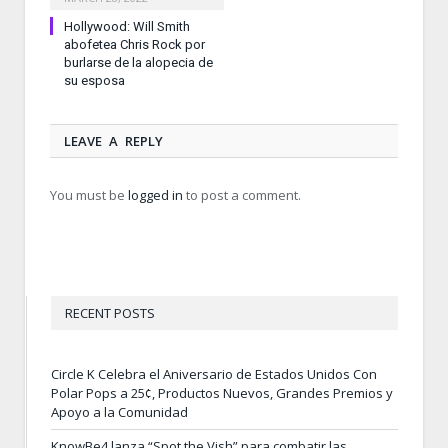
Hollywood: Will Smith
abofetea Chris Rock por
burlarse de la alopecia de
su esposa
LEAVE A REPLY
You must be
logged in
to post a comment.
RECENT POSTS
Circle K Celebra el Aniversario de Estados Unidos Con
Polar Pops a 25¢, Productos Nuevos, Grandes Premios y
Apoyo a la Comunidad
KnowBe4 lanza “Spot the Vish” para combatir las