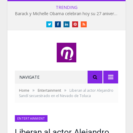
TRENDING
Barack y Michelle Obama celebran hoy su 27 aniversario de bodas
Twitter
Facebook
LinkedIn
Pinterest
RSS
NAVIGATE
»
»
Home
Entertainment
Liberan al actor Alejandro
Sandí secuestrado en el Nevado de Toluca
ENTERTAINMENT
Liberan al actor Alejandro