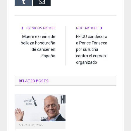
Tumblr
Email
PREVIOUS ARTICLE
NEXT ARTICLE
Muere ex reina de
EE.UU condecora
belleza hondureña
a Ponce Fonseca
de cáncer en
por su lucha
España
contra el crimen
organizado
RELATED
POSTS
MARCH 31, 2022