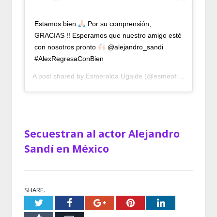
Estamos bien
Por su comprensión,
GRACIAS !! ‪Esperamos que nuestro amigo esté
con nosotros pronto
@alejandro_sandi ‬
#AlexRegresaConBien
A post shared by
Esmeralda Ugalde
(@esmeoficial) on
Nov 
Secuestran al actor Alejandro
Sandí en México
SHARE.
Twitter
Facebook
Google+
Pinterest
LinkedIn