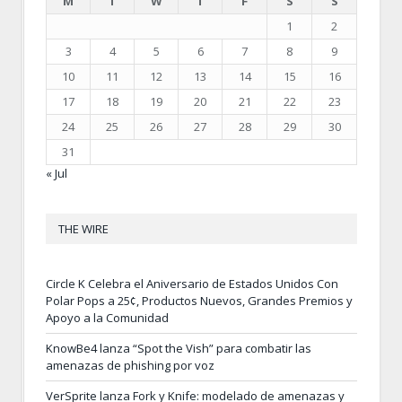
M
T
W
T
F
S
S
1
2
3
4
5
6
7
8
9
10
11
12
13
14
15
16
17
18
19
20
21
22
23
24
25
26
27
28
29
30
31
« Jul
THE WIRE
Circle K Celebra el Aniversario de Estados Unidos Con
Polar Pops a 25¢, Productos Nuevos, Grandes Premios y
Apoyo a la Comunidad
KnowBe4 lanza “Spot the Vish” para combatir las
amenazas de phishing por voz
VerSprite lanza Fork y Knife: modelado de amenazas y