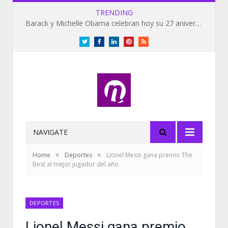
TRENDING
Barack y Michelle Obama celebran hoy su 27 aniversario de bodas
Twitter
Facebook
LinkedIn
Pinterest
RSS
NAVIGATE
»
»
Home
Deportes
Lionel Messi gana premio The
Best al mejor jugador del año
DEPORTES
Lionel Messi gana premio