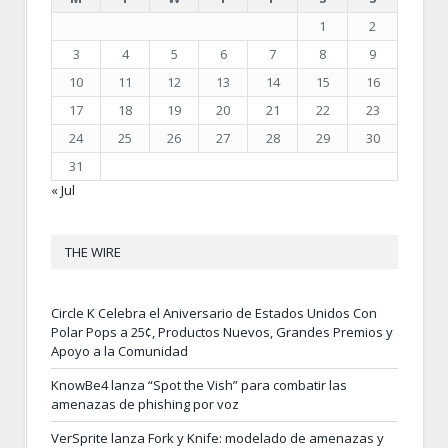
1
2
3
4
5
6
7
8
9
10
11
12
13
14
15
16
17
18
19
20
21
22
23
24
25
26
27
28
29
30
31
« Jul
THE WIRE
Circle K Celebra el Aniversario de Estados Unidos Con
Polar Pops a 25¢, Productos Nuevos, Grandes Premios y
Apoyo a la Comunidad
KnowBe4 lanza “Spot the Vish” para combatir las
amenazas de phishing por voz
VerSprite lanza Fork y Knife: modelado de amenazas y