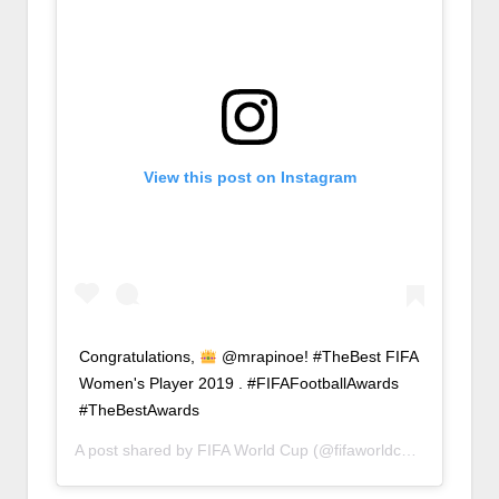
View this post on Instagram
Congratulations,
@mrapinoe! #TheBest FIFA
Women's Player 2019 . #FIFAFootballAwards
#TheBestAwards
A post shared by
FIFA World Cup
(@fifaworldcup) on
Sep 23