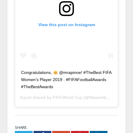
View this post on Instagram
Congratulations,
@mrapinoe! #TheBest FIFA
Women's Player 2019 . #FIFAFootballAwards
#TheBestAwards
A post shared by
FIFA World Cup
(@fifaworldcup) on
Sep 23
SHARE.