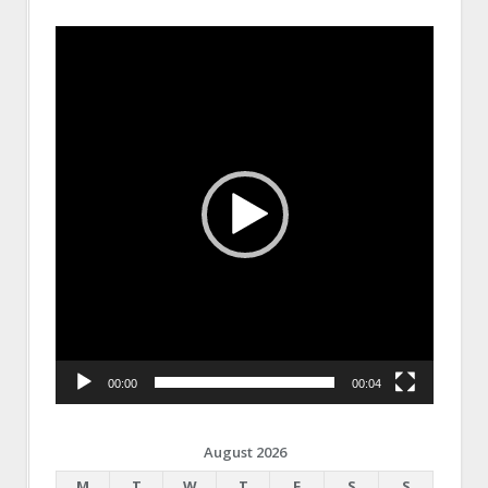
Video
Player
00:00
00:04
August 2026
M
T
W
T
F
S
S