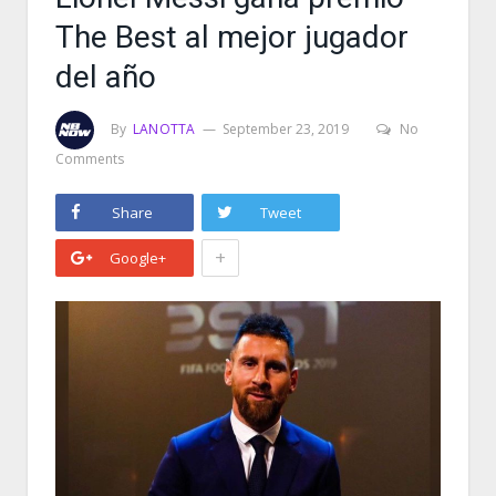
The Best al mejor jugador
del año
By
LANOTTA
September 23, 2019
No
Comments
Share
Tweet
+
Google+