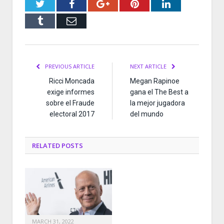
Twitter
Facebook
Google+
Pinterest
LinkedIn
Tumblr
Email
PREVIOUS ARTICLE
NEXT ARTICLE
Ricci Moncada
Megan Rapinoe
exige informes
gana el The Best a
sobre el Fraude
la mejor jugadora
electoral 2017
del mundo
RELATED
POSTS
MARCH 31, 2022