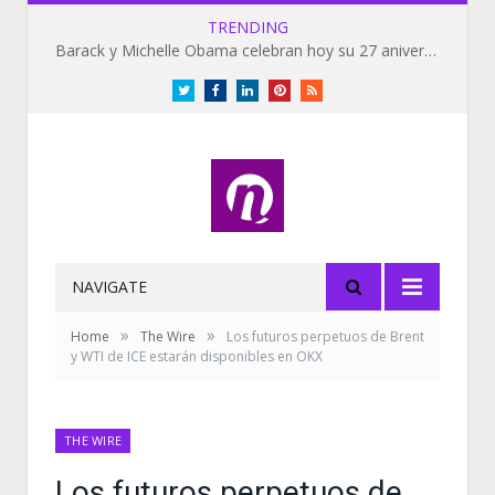
TRENDING
Barack y Michelle Obama celebran hoy su 27 aniversario de bodas
Twitter
Facebook
LinkedIn
Pinterest
RSS
NAVIGATE
»
»
Home
The Wire
Los futuros perpetuos de Brent
y WTI de ICE estarán disponibles en OKX
THE WIRE
Los futuros perpetuos de