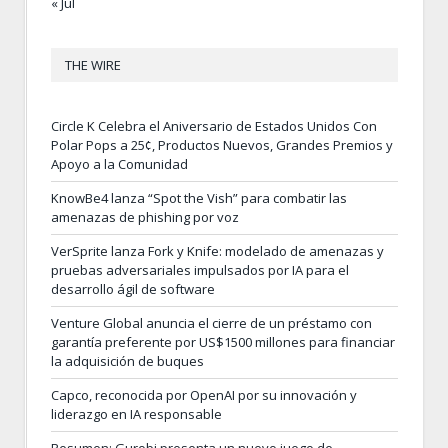
« Jul
THE WIRE
Circle K Celebra el Aniversario de Estados Unidos Con
Polar Pops a 25¢, Productos Nuevos, Grandes Premios y
Apoyo a la Comunidad
KnowBe4 lanza “Spot the Vish” para combatir las
amenazas de phishing por voz
VerSprite lanza Fork y Knife: modelado de amenazas y
pruebas adversariales impulsados por IA para el
desarrollo ágil de software
Venture Global anuncia el cierre de un préstamo con
garantía preferente por US$1500 millones para financiar
la adquisición de buques
Capco, reconocida por OpenAI por su innovación y
liderazgo en IA responsable
Resumen: Gurobi presenta un nuevo juego de