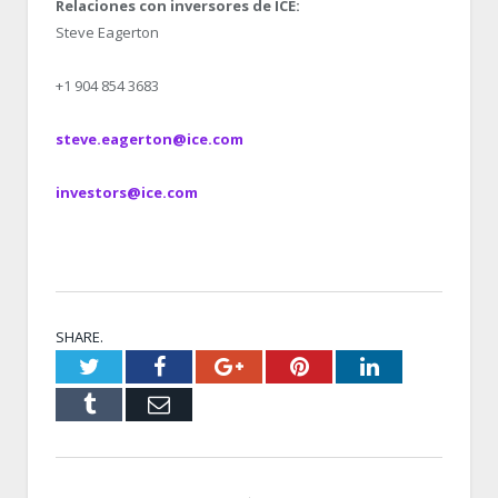
Relaciones con inversores de ICE:
Steve Eagerton
+1 904 854 3683
steve.eagerton@ice.com
investors@ice.com
SHARE.
Twitter
Facebook
Google+
Pinterest
LinkedIn
Tumblr
Email