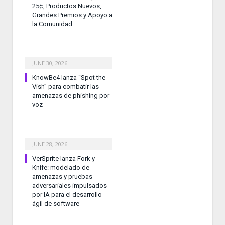
25¢, Productos Nuevos,
Grandes Premios y Apoyo a
la Comunidad
JUNE 30, 2026
KnowBe4 lanza “Spot the
Vish” para combatir las
amenazas de phishing por
voz
JUNE 28, 2026
VerSprite lanza Fork y
Knife: modelado de
amenazas y pruebas
adversariales impulsados
por IA para el desarrollo
ágil de software