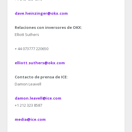
dave.heinzinger@okx.com
Relaciones con inversores de OKX:
Elliott Suthers
+ 44 073777 220650
elliott.suthers@okx.com
Contacto de prensa de ICE:
Damon Leavell
damon.leavell@ice.com
+1 212 323 8587
media@ice.com