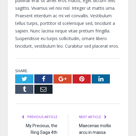
pulvinar erat sit amet eros mattis, eget dictum felis
sagittis. Vivamus vel nisi nisl. Integer ut mattis urna.
Praesent interdum ac mi vel convallis. Vestibulum
tellus turpis, porttitor id scelerisque sed, tincidunt a
sapien. Nunc lacinia neque vitae pretium fringilla.
Suspendisse eu turpis sollicitudin, ornare libero
tincidunt, vestibulum leo. Curabitur sed placerat eros.
SHARE.
Twitter
Facebook
Google+
Pinterest
LinkedIn
Tumblr
Email
PREVIOUS ARTICLE
NEXT ARTICLE
My Precious, the
Maecenas mollis
Ring Saga 4th
arcu in massa