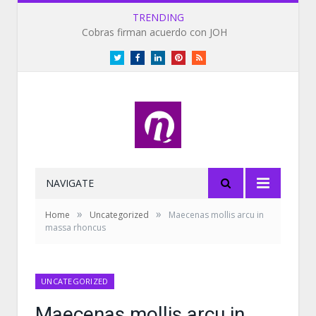
TRENDING
Cobras firman acuerdo con JOH
Twitter
Facebook
LinkedIn
Pinterest
RSS
NAVIGATE
»
»
Home
Uncategorized
Maecenas mollis arcu in
massa rhoncus
UNCATEGORIZED
Maecenas mollis arcu in