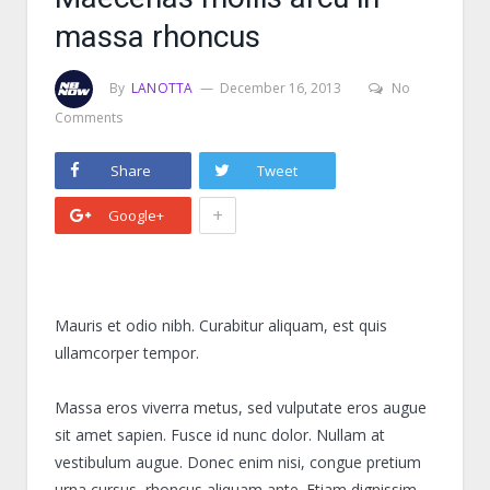
massa rhoncus
By
LANOTTA
December 16, 2013
No
Comments
Share
Tweet
+
Google+
Mauris et odio nibh. Curabitur aliquam, est quis
ullamcorper tempor.
Massa eros viverra metus, sed vulputate eros augue
sit amet sapien. Fusce id nunc dolor. Nullam at
vestibulum augue. Donec enim nisi, congue pretium
urna cursus, rhoncus aliquam ante. Etiam dignissim