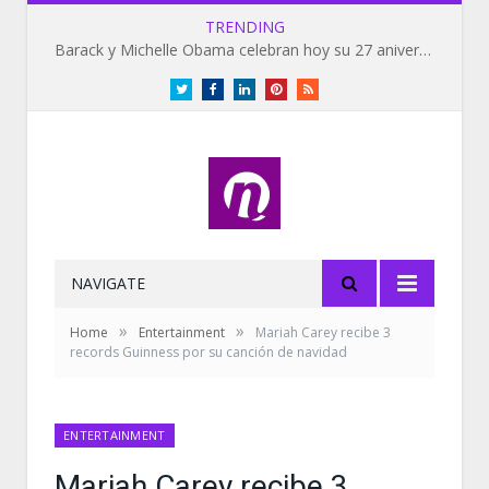
TRENDING
Barack y Michelle Obama celebran hoy su 27 aniversario de bodas
Twitter
Facebook
LinkedIn
Pinterest
RSS
NAVIGATE
»
»
Home
Entertainment
Mariah Carey recibe 3
records Guinness por su canción de navidad
ENTERTAINMENT
Mariah Carey recibe 3