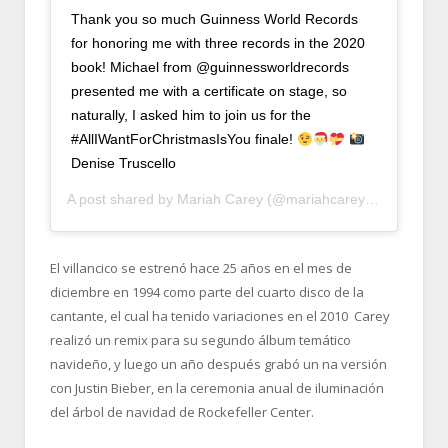
Thank you so much Guinness World Records
for honoring me with three records in the 2020
book! Michael from @guinnessworldrecords
presented me with a certificate on stage, so
naturally, I asked him to join us for the
#AllIWantForChristmasIsYou finale!
Denise Truscello
A post shared by
Mariah Carey
(@mariahcarey) on
Nov 25,
El villancico se estrenó hace 25 años en el mes de
diciembre en 1994 como parte del cuarto disco de la
cantante, el cual ha tenido variaciones en el 2010 Carey
realizó un remix para su segundo álbum temático
navideño, y luego un año después grabó un na versión
con Justin Bieber, en la ceremonia anual de iluminación
del árbol de navidad de Rockefeller Center.