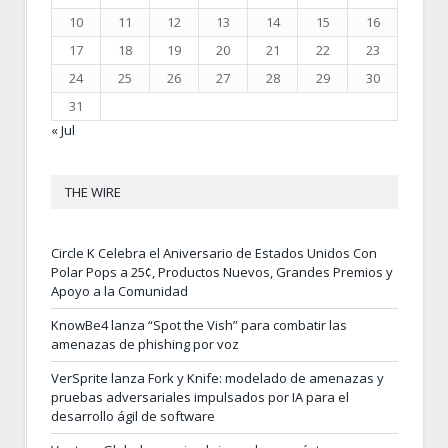
10
11
12
13
14
15
16
17
18
19
20
21
22
23
24
25
26
27
28
29
30
31
« Jul
THE WIRE
Circle K Celebra el Aniversario de Estados Unidos Con
Polar Pops a 25¢, Productos Nuevos, Grandes Premios y
Apoyo a la Comunidad
KnowBe4 lanza “Spot the Vish” para combatir las
amenazas de phishing por voz
VerSprite lanza Fork y Knife: modelado de amenazas y
pruebas adversariales impulsados por IA para el
desarrollo ágil de software