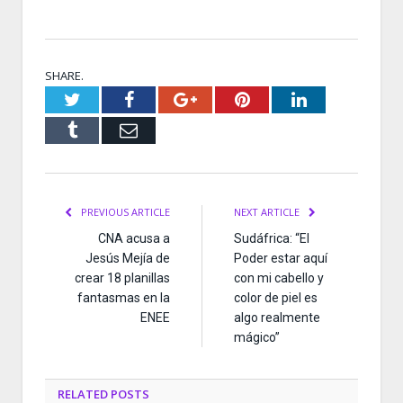
SHARE.
Twitter
Facebook
Google+
Pinterest
LinkedIn
Tumblr
Email
PREVIOUS ARTICLE
NEXT ARTICLE
CNA acusa a
Sudáfrica: “El
Jesús Mejía de
Poder estar aquí
crear 18 planillas
con mi cabello y
fantasmas en la
color de piel es
ENEE
algo realmente
mágico”
RELATED
POSTS