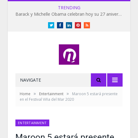
TRENDING
Barack y Michelle Obama celebran hoy su 27 aniversario de bodas
Twitter
Facebook
LinkedIn
Pinterest
RSS
NAVIGATE
»
»
Home
Entertainment
Maroon 5 estará presente
en el Festival Viña del Mar 2020
ENTERTAINMENT
Maroon 5 estará presente