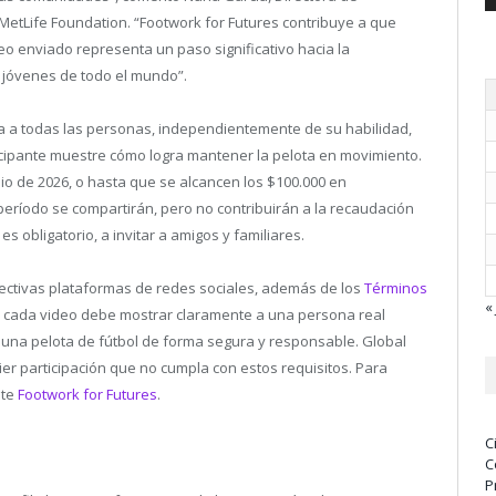
 MetLife Foundation. “Footwork for Futures contribuye a que
deo enviado representa un paso significativo hacia la
 jóvenes de todo el mundo”.
rta a todas las personas, independientemente de su habilidad,
icipante muestre cómo logra mantener la pelota en movimiento.
ulio de 2026, o hasta que se alcancen los $100.000 en
eríodo se compartirán, pero no contribuirán a la recaudación
s obligatorio, a invitar a amigos y familiares.
pectivas plataformas de redes sociales, además de los
Términos
« 
, cada video debe mostrar claramente a una persona real
 una pelota de fútbol de forma segura y responsable. Global
ier participación que no cumpla con estos requisitos. Para
ite
Footwork for Futures
.
C
C
P