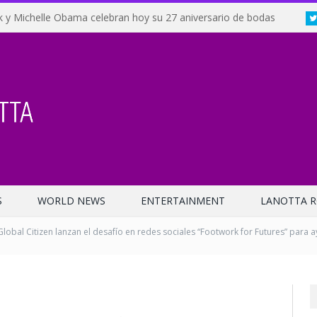
 y Michelle Obama celebran hoy su 27 aniversario de bodas
S
WORLD NEWS
ENTERTAINMENT
LANOTTA R
Global Citizen lanzan el desafío en redes sociales “Footwork for Futures” para a