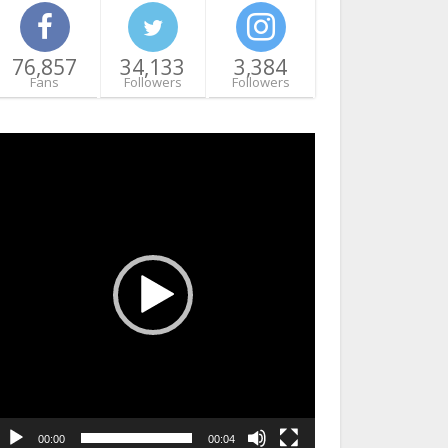
76,857
34,133
3,384
Fans
Followers
Followers
ideo
layer
00:00
00:04