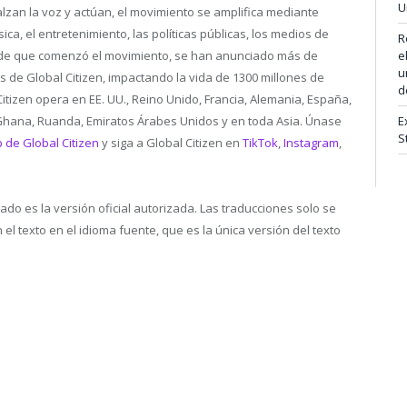
U
zan la voz y actúan, el movimiento se amplifica mediante
a, el entretenimiento, las políticas públicas, los medios de
R
Desde que comenzó el movimiento, se han anunciado más de
e
u
 de Global Citizen, impactando la vida de 1300 millones de
d
itizen opera en EE. UU., Reino Unido, Francia, Alemania, España,
a, Ghana, Ruanda, Emiratos Árabes Unidos y en toda Asia. Únase
E
S
 de Global Citizen
y siga a Global Citizen en
TikTok
,
Instagram
,
cado es la versión oficial autorizada. Las traducciones solo se
l texto en el idioma fuente, que es la única versión del texto