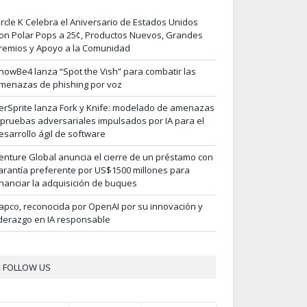
ircle K Celebra el Aniversario de Estados Unidos
on Polar Pops a 25¢, Productos Nuevos, Grandes
remios y Apoyo a la Comunidad
nowBe4 lanza “Spot the Vish” para combatir las
menazas de phishing por voz
erSprite lanza Fork y Knife: modelado de amenazas
 pruebas adversariales impulsados por IA para el
esarrollo ágil de software
enture Global anuncia el cierre de un préstamo con
arantía preferente por US$1500 millones para
inanciar la adquisición de buques
apco, reconocida por OpenAI por su innovación y
iderazgo en IA responsable
FOLLOW US