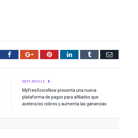
tter
Facebook
Google+
Pinterest
LinkedIn
Tumblr
Email
E
NEXT ARTICLE
n
MyFreeScoreNow presenta una nueva
a
plataforma de pagos para afiliados que
m
acelera los cobros y aumenta las ganancias