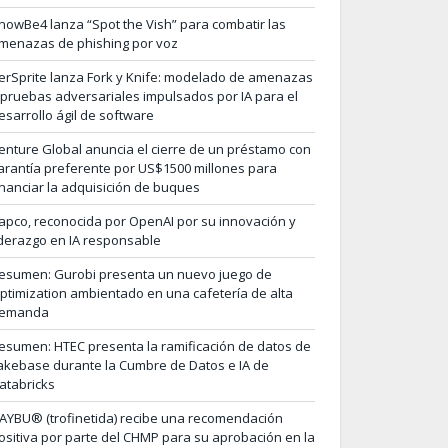
nowBe4 lanza “Spot the Vish” para combatir las
menazas de phishing por voz
erSprite lanza Fork y Knife: modelado de amenazas
 pruebas adversariales impulsados por IA para el
esarrollo ágil de software
enture Global anuncia el cierre de un préstamo con
arantía preferente por US$1500 millones para
inanciar la adquisición de buques
apco, reconocida por OpenAI por su innovación y
iderazgo en IA responsable
esumen: Gurobi presenta un nuevo juego de
ptimization ambientado en una cafetería de alta
emanda
esumen: HTEC presenta la ramificación de datos de
akebase durante la Cumbre de Datos e IA de
atabricks
AYBU® (trofinetida) recibe una recomendación
ositiva por parte del CHMP para su aprobación en la