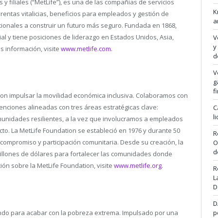
s y filiales (“MetLife”), es una de las compañías de servicios
K
 rentas vitalicias, beneficios para empleados y gestión de
a
ucionales a construir un futuro más seguro. Fundada en 1868,
l y tiene posiciones de liderazgo en Estados Unidos, Asia,
V
y
s información, visite
www.metlife.com
.
d
V
g
f
on impulsar la movilidad económica inclusiva. Colaboramos con
enciones alineadas con tres áreas estratégicas clave:
C
l
unidades resilientes, a la vez que involucramos a empleados
to. La MetLife Foundation se estableció en 1976 y durante 50
R
 compromiso y participación comunitaria. Desde su creación, la
O
d
millones de dólares para fortalecer las comunidades donde
ón sobre la MetLife Foundation, visite
www.metlife.org
.
R
L
D
D
ndo para acabar con la pobreza extrema. Impulsado por una
p