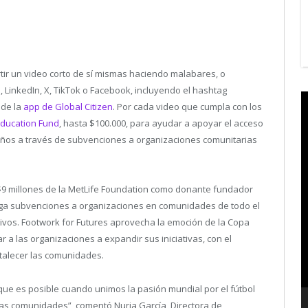
rtir un video corto de sí mismas haciendo malabares, o
, LinkedIn, X, TikTok o Facebook, incluyendo el hashtag
V
 de la
app de Global Citizen
. Por cada video que cumpla con los
P
 Education Fund
, hasta $100.000, para ayudar a apoyar el acceso
niños a través de subvenciones a organizaciones comunitarias
 $9 millones de la MetLife Foundation como donante fundador
torga subvenciones a organizaciones en comunidades de todo el
vos. Footwork for Futures aprovecha la emoción de la Copa
 a las organizaciones a expandir sus iniciativas, con el
rtalecer las comunidades.
 que es posible cuando unimos la pasión mundial por el fútbol
ras comunidades”, comentó Nuria García, Directora de