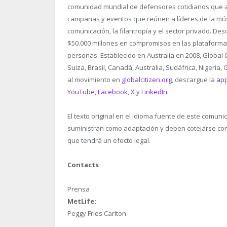
comunidad mundial de defensores cotidianos que al
campañas y eventos que reúnen a líderes de la músic
comunicación, la filantropía y el sector privado. 
$50.000 millones en compromisos en las plataformas
personas. Establecido en Australia en 2008, Global C
Suiza, Brasil, Canadá, Australia, Sudáfrica, Nigeri
al movimiento en
globalcitizen.org
, descargue la
app
YouTube
,
Facebook
,
X
y
LinkedIn
.
El texto original en el idioma fuente de este comuni
suministran como adaptación y deben cotejarse con e
que tendrá un efecto legal.
Contacts
Prensa
MetLife:
Peggy Fries Carlton