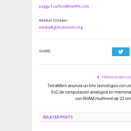
peggy.f.carlton@metlife.com
Global Citizen:
media@globalcitizen.org
SHARE.
Twi
PREVIOUS ARTICL
TetraMem anuncia un hito tecnológico con u
SoC de computación analógica en memori
con RRAM multinivel de 22 n
RELATED
POSTS