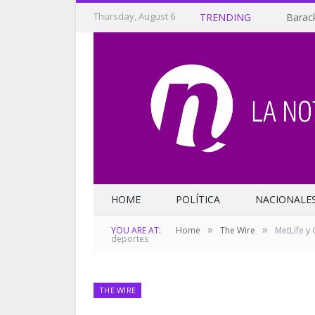
Thursday, August 6
TRENDING
Barack
HOME
POLÍTICA
NACIONALE
»
»
YOU ARE AT:
Home
The Wire
MetLife y 
deportes
THE WIRE