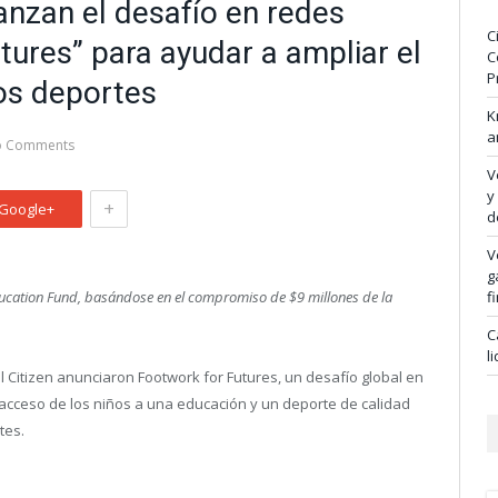
lanzan el desafío en redes
C
tures” para ayudar a ampliar el
C
P
los deportes
K
a
o Comments
V
y
+
Google+
d
V
g
ducation Fund, basándose en el
compromiso de $9 millones de la
f
C
l
Citizen anunciaron Footwork for Futures, un desafío global en
 acceso de los niños a una educación y un deporte de calidad
tes.