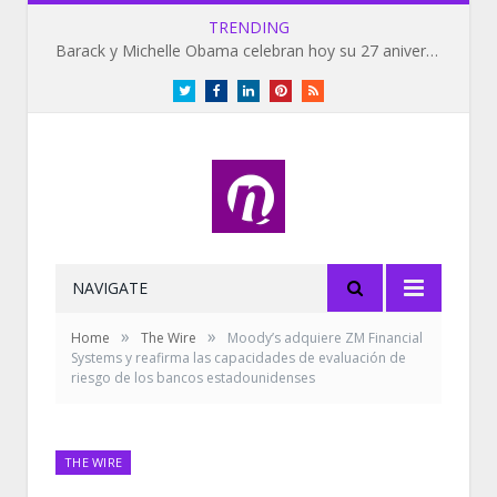
TRENDING
Barack y Michelle Obama celebran hoy su 27 aniversario de bodas
Twitter
Facebook
LinkedIn
Pinterest
RSS
NAVIGATE
»
»
Home
The Wire
Moody’s adquiere ZM Financial
Systems y reafirma las capacidades de evaluación de
riesgo de los bancos estadounidenses
THE WIRE