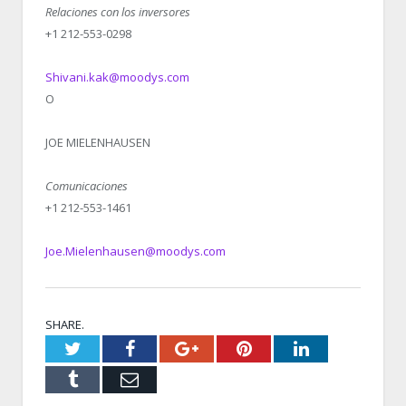
Relaciones con los inversores
+1 212-553-0298
Shivani.kak@moodys.com
O
JOE MIELENHAUSEN
Comunicaciones
+1 212-553-1461
Joe.Mielenhausen@moodys.com
SHARE.
Twitter
Facebook
Google+
Pinterest
LinkedIn
Tumblr
Email