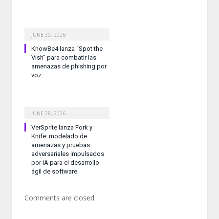
JUNE 30, 2026
KnowBe4 lanza “Spot the
Vish” para combatir las
amenazas de phishing por
voz
JUNE 28, 2026
VerSprite lanza Fork y
Knife: modelado de
amenazas y pruebas
adversariales impulsados
por IA para el desarrollo
ágil de software
Comments are closed.