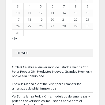
3
4
5
6
7
8
9
10
11
12
13
14
15
16
17
18
19
20
21
22
23
24
25
26
27
28
29
30
31
« Jul
THE WIRE
Circle K Celebra el Aniversario de Estados Unidos Con
Polar Pops a 25¢, Productos Nuevos, Grandes Premios y
Apoyo a la Comunidad
KnowBe4 lanza “Spot the Vish” para combatir las
amenazas de phishing por voz
VerSprite lanza Fork y Knife: modelado de amenazas y
pruebas adversariales impulsados por IA para el