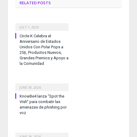
RELATED
POSTS
JULY 1, 2026
Circle K Celebra el
Aniversario de Estados
Unidos Con Polar Pops a
25¢, Productos Nuevos,
Grandes Premios y Apoyo a
la Comunidad
JUNE 30, 2026
KnowBe4 lanza “Spot the
Vish” para combatir las
amenazas de phishing por
voz
JUNE 28, 2026