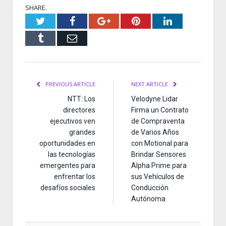
SHARE.
Twitter
Facebook
Google+
Pinterest
LinkedIn
Tumblr
Email
PREVIOUS ARTICLE
NEXT ARTICLE
NTT: Los
Velodyne Lidar
directores
Firma un Contrato
ejecutivos ven
de Compraventa
grandes
de Varios Años
oportunidades en
con Motional para
las tecnologías
Brindar Sensores
emergentes para
Alpha Prime para
enfrentar los
sus Vehículos de
desafíos sociales
Conducción
Autónoma