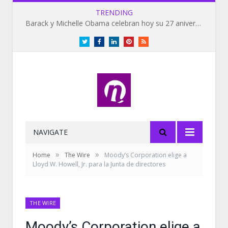
TRENDING
Barack y Michelle Obama celebran hoy su 27 aniversario de bodas
Twitter
Facebook
LinkedIn
Pinterest
RSS
NAVIGATE
»
»
Home
The Wire
Moody’s Corporation elige a
Lloyd W. Howell, Jr. para la Junta de directores
THE WIRE
Moody’s Corporation elige a