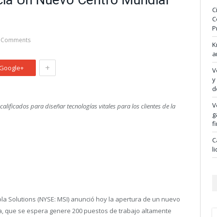
C
C
P
 Comments
K
a
+
Google+
V
y
d
V
alificados para diseñar tecnologías vitales para los clientes de la
g
f
C
l
 Solutions (NYSE: MSI) anunció hoy la apertura de un nuevo
nda, que se espera genere 200 puestos de trabajo altamente