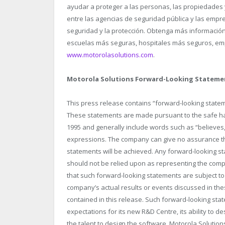
ayudar a proteger a las personas, las propiedades 
entre las agencias de seguridad pública y las emp
seguridad y la protección. Obtenga más informac
escuelas más seguras, hospitales más seguros, em
www.motorolasolutions.com
.
Motorola Solutions Forward-Looking Stateme
This press release contains “forward-looking statem
These statements are made pursuant to the safe harb
1995 and generally include words such as “believes,”
expressions. The company can give no assurance tha
statements will be achieved. Any forward-looking s
should not be relied upon as representing the com
that such forward-looking statements are subject to 
company’s actual results or events discussed in the
contained in this release. Such forward-looking state
expectations for its new R&D Centre, its ability to de
the talent to design the software. Motorola Solution