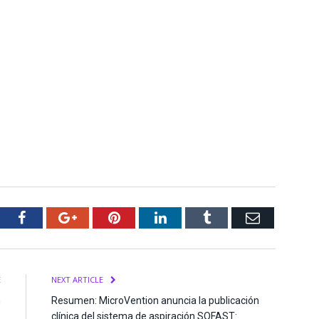
tter
Facebook
Google+
Pinterest
LinkedIn
Tumblr
Email
E
NEXT ARTICLE
n
Resumen: MicroVention anuncia la publicación
s
clínica del sistema de aspiración SOFAST: