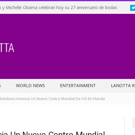
 y Michelle Obama celebran hoy su 27 aniversario de bodas
S
WORLD NEWS
ENTERTAINMENT
LANOTTA R
Solutions Anuncia Un Nuevo Centro Mundial De I+D En Irlanda
cia Un Nuevo Centro Mundial