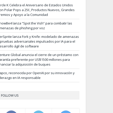
ircle K Celebra el Aniversario de Estados Unidos
on Polar Pops a 25¢, Productos Nuevos, Grandes
remios y Apoyo a la Comunidad
nowBe4 lanza “Spot the Vish” para combatir las
menazas de phishing por voz
erSprite lanza Fork y Knife: modelado de amenazas
 pruebas adversariales impulsados por IA para el
esarrollo ágil de software
enture Global anuncia el cierre de un préstamo con
arantía preferente por US$1500 millones para
inanciar la adquisición de buques
apco, reconocida por OpenAI por su innovación y
iderazgo en IA responsable
FOLLOW US