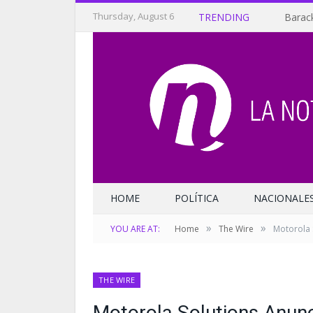
Thursday, August 6
TRENDING
Barack
HOME
POLÍTICA
NACIONALE
»
»
YOU ARE AT:
Home
The Wire
Motorola 
THE WIRE
Motorola Solutions Anun