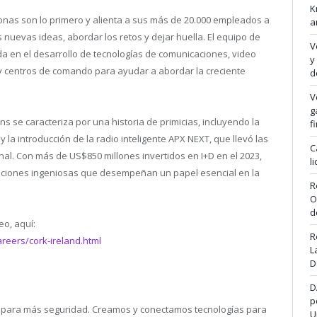
K
onas son lo primero y alienta a sus más de 20.000 empleados a
a
s nuevas ideas, abordar los retos y dejar huella. El equipo de
V
da en el desarrollo de tecnologías de comunicaciones, video
y
al y centros de comando para ayudar a abordar la creciente
d
V
g
s se caracteriza por una historia de primicias, incluyendo la
f
 la introducción de la radio inteligente APX NEXT, que llevó las
C
al. Con más de US$850 millones invertidos en I+D en el 2023,
l
uciones ingeniosas que desempeñan un papel esencial en la
R
O
d
eo, aquí:
R
reers/cork-ireland.html
L
D
D
p
do para más seguridad. Creamos y conectamos tecnologías para
U