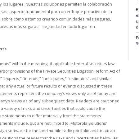
y los lugares. Nuestras soluciones permiten la colaboración
R
resas, aspecto fundamental para un enfoque proactivo de la
e
ión sobre cómo estamos creando comunidades más seguras,
u
presas más seguras – seguridad en todo lugar- en
d
E
S
nts
ents” within the meaning of applicable federal securities law.
or provisions of the Private Securities Litigation Reform Act of
 “expects,” “intends,” “anticipates,” “estimates” and similar
t any actual or future results or events discussed in these
tatements represent the company’s views only as of today and
pany’s views as of any subsequent date. Readers are cautioned
a variety of risks and uncertainties that could cause the
se statements to differ materially from the statements
ments include, but are not limited to, Motorola Solutions’
sign software for the land mobile radio portfolio and to attract
s cautions the reader that the risks and uncertainties below, as