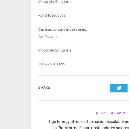
Motorola Solutions
+57 3108806688
Contacto con inversores:
Tim Yocum
Motorola Solutions
+1 847 576 6899
SHARE.
Twi
PREVIOUS ARTICL
Tigo Energy ofrece información escalable e
la Plataforma EI para instaladores solare