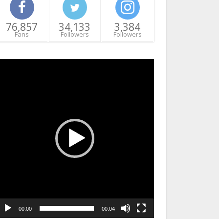
76,857
34,133
3,384
Fans
Followers
Followers
ideo
layer
00:00
00:04