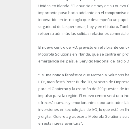
Unidos en Irlanda. “
El anuncio de hoy de su nuevo C
importante paso hacia adelante en el compromiso de
innovación en tecnología que desempeña un papel
seguridad de las personas, hoy y en el futuro. Tamb
refuerza aún más las sólidas relaciones comerciales
El nuevo centro de I+D, previsto en el vibrante cen
Motorola Solutions en Irlanda, que se centra en pr
emergencia del país, el Servicio Nacional de Radio Di
“
Es una noticia fantástica que Motorola Solutions h
I+D”, manifestó Peter Burke TD, Ministro de Empresa
para el Gobierno y la creación de 200 puestos de t
impulso para la región. El nuevo centro será una in
ofrecerá nuevas y emocionantes oportunidades labo
inversiones en tecnologías de I+D, lo que está en lín
y digital. Quiero agradecer a Motorola Solutions su 
en esta nueva aventura”.