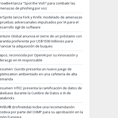
nowBe4 lanza “Spot the Vish” para combatir las
menazas de phishing por voz
erSprite lanza Fork y Knife: modelado de amenazas
 pruebas adversariales impulsados por IA para el
esarrollo ágil de software
enture Global anuncia el cierre de un préstamo con
arantía preferente por US$1500 millones para
inanciar la adquisición de buques
apco, reconocida por OpenAI por su innovación y
iderazgo en IA responsable
esumen: Gurobi presenta un nuevo juego de
ptimization ambientado en una cafetería de alta
emanda
esumen: HTEC presenta la ramificación de datos de
akebase durante la Cumbre de Datos e IA de
atabricks
AYBU® (trofinetida) recibe una recomendación
ositiva por parte del CHMP para su aprobación en la
nión Europea