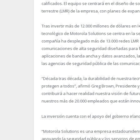
calificados. El equipo se centrará en el diseño de s
terrestre (LMR) de la empresa, con planes de expans
Tras invertir más de 12.000 millones de dólares en 
tecnológico de Motorola Solutions se centra en la s
compañía ha desplegado más de 13.000 redes LMR e
comunicaciones de alta seguridad diseñadas para 
aplicaciones de banda ancha y datos avanzados, la
las agencias de seguridad pública de las comunicac
“
Década tras década, la durabilidad de nuestra tec
protegen a todos”, afirmó Greg Brown, Presidente y
contribuirá a hacer realidad nuestra visión de futu
nuestros más de 20.000 empleados que están innova
La inversión cuenta con el apoyo del gobierno irland
“
Motorola Solutions es una empresa estadouniden
apoyando la seguridad pública y los servicios de e