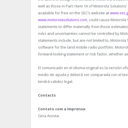
well as those in Part I Item 1A of Motorola Solutions
available for free on the SEC’s website at
www.sec.
www.motorolasolutions.com
, could cause Motorola 
statements to differ materially from those estimate
risks and uncertainties cannot be controlled by Mot
statements include, but are not limited to, Motorola S
software for the land mobile radio portfolio. Motoro
forward-looking statement or risk factor, whether as
El comunicado en el idioma original es la versión of
medio de ayuda y deberá ser comparada con el texto 
tendrá validez legal.
Contacts
Contato com a Imprensa:
Gina Acosta