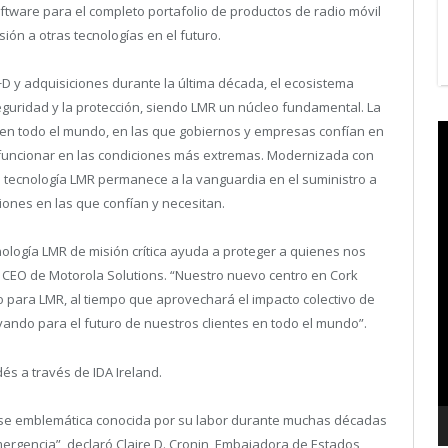
oftware para el completo portafolio de productos de radio móvil
ión a otras tecnologías en el futuro.
I+D y adquisiciones durante la última década, el ecosistema
eguridad y la protección, siendo LMR un núcleo fundamental. La
V
n todo el mundo, en las que gobiernos y empresas confían en
P
funcionar en las condiciones más extremas. Modernizada con
 tecnología LMR permanece a la vanguardia en el suministro a
iones en las que confían y necesitan.
nología LMR de misión crítica ayuda a proteger a quienes nos
 CEO de Motorola Solutions. “
Nuestro nuevo centro en Cork
ro para LMR, al tiempo que aprovechará el impacto colectivo de
ndo para el futuro de nuestros clientes en todo el mundo”.
és a través de IDA Ireland.
se emblemática conocida por su labor durante muchas décadas
mergencia”, declaró Claire D. Cronin, Embajadora de Estados