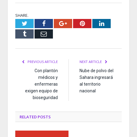
SHARE.
Twitter
Facebook
Google+
Pinterest
LinkedIn
Tumblr
Email
PREVIOUS ARTICLE
NEXT ARTICLE
Con plantón
Nube de polvo del
médicos y
Sahara ingresará
enfermeras
al territorio
exigen equipo de
nacional
bioseguridad
RELATED
POSTS