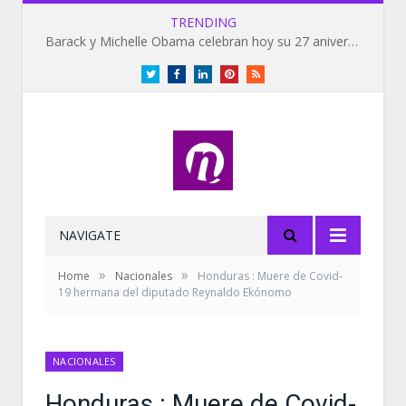
TRENDING
Barack y Michelle Obama celebran hoy su 27 aniversario de bodas
Twitter
Facebook
LinkedIn
Pinterest
RSS
NAVIGATE
»
»
Home
Nacionales
Honduras : Muere de Covid-
19 hermana del diputado Reynaldo Ekónomo
NACIONALES
Honduras : Muere de Covid-