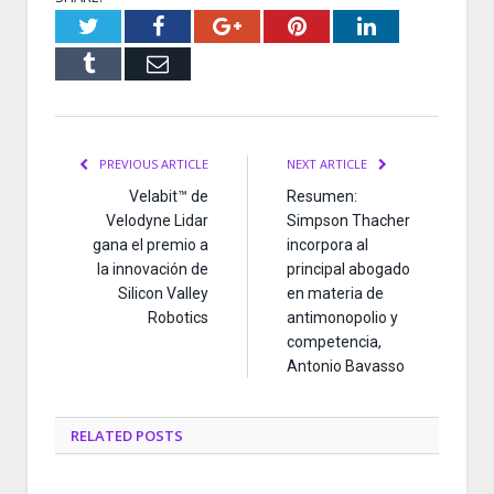
Twitter
Facebook
Google+
Pinterest
LinkedIn
Tumblr
Email
PREVIOUS ARTICLE
NEXT ARTICLE
Velabit™ de
Resumen:
Velodyne Lidar
Simpson Thacher
gana el premio a
incorpora al
la innovación de
principal abogado
Silicon Valley
en materia de
Robotics
antimonopolio y
competencia,
Antonio Bavasso
RELATED
POSTS