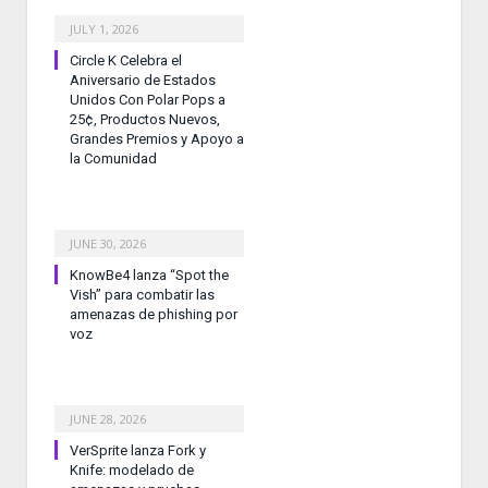
JULY 1, 2026
Circle K Celebra el
Aniversario de Estados
Unidos Con Polar Pops a
25¢, Productos Nuevos,
Grandes Premios y Apoyo a
la Comunidad
JUNE 30, 2026
KnowBe4 lanza “Spot the
Vish” para combatir las
amenazas de phishing por
voz
JUNE 28, 2026
VerSprite lanza Fork y
Knife: modelado de