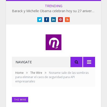
TRENDING
Barack y Michelle Obama celebran hoy su 27 aniversario de bodas
Twitter
Facebook
LinkedIn
Pinterest
RSS
NAVIGATE
»
»
Home
The Wire
Noname sale de las sombras
para eliminar el caos de seguridad para API
empresariales
THE WIRE