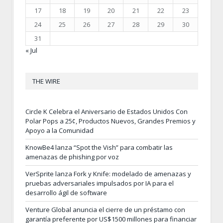
17
18
19
20
21
22
23
24
25
26
27
28
29
30
31
« Jul
THE WIRE
Circle K Celebra el Aniversario de Estados Unidos Con
Polar Pops a 25¢, Productos Nuevos, Grandes Premios y
Apoyo a la Comunidad
KnowBe4 lanza “Spot the Vish” para combatir las
amenazas de phishing por voz
VerSprite lanza Fork y Knife: modelado de amenazas y
pruebas adversariales impulsados por IA para el
desarrollo ágil de software
Venture Global anuncia el cierre de un préstamo con
garantía preferente por US$1500 millones para financiar