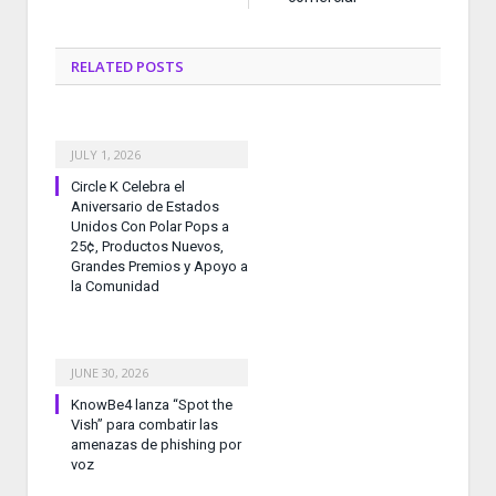
RELATED
POSTS
JULY 1, 2026
Circle K Celebra el
Aniversario de Estados
Unidos Con Polar Pops a
25¢, Productos Nuevos,
Grandes Premios y Apoyo a
la Comunidad
JUNE 30, 2026
KnowBe4 lanza “Spot the
Vish” para combatir las
amenazas de phishing por
voz