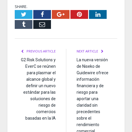
SHARE.
Twitter
Facebook
Google+
Pinterest
LinkedIn
Tumblr
Email
PREVIOUS ARTICLE
NEXT ARTICLE
G2 Risk Solutions y
La nueva versión
EverC se reúnen
de Niseko de
para plasmar el
Guidewire ofrece
alcance global y
información
definir un nuevo
financiera y de
estándar para las
riesgo para
soluciones de
aportar una
riesgo de
claridad sin
comercios
precedentes
basadas en la IA
sobre el
rendimiento
comercial