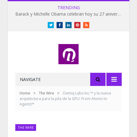
TRENDING
Barack y Michelle Obama celebran hoy su 27 aniversario de bodas
Twitter
Facebook
LinkedIn
Pinterest
RSS
NAVIGATE
»
»
Home
The Wire
Oxmiq Labs Inc.™ y la nueva
arquitectura para la pila de la GPU: From Atoms to
Agents™
THE WIRE