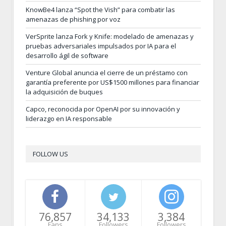
KnowBe4 lanza “Spot the Vish” para combatir las
amenazas de phishing por voz
VerSprite lanza Fork y Knife: modelado de amenazas y
pruebas adversariales impulsados por IA para el
desarrollo ágil de software
Venture Global anuncia el cierre de un préstamo con
garantía preferente por US$1500 millones para financiar
la adquisición de buques
Capco, reconocida por OpenAI por su innovación y
liderazgo en IA responsable
FOLLOW US
76,857
34,133
3,384
Fans
Followers
Followers