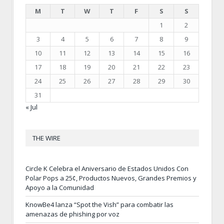
M
T
W
T
F
S
S
1
2
3
4
5
6
7
8
9
10
11
12
13
14
15
16
17
18
19
20
21
22
23
24
25
26
27
28
29
30
31
« Jul
THE WIRE
Circle K Celebra el Aniversario de Estados Unidos Con
Polar Pops a 25¢, Productos Nuevos, Grandes Premios y
Apoyo a la Comunidad
KnowBe4 lanza “Spot the Vish” para combatir las
amenazas de phishing por voz