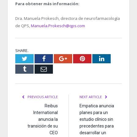
Para obtener más información:
Dra. Manuela Prokesch, directora de neurofarmacología
de QPS,
Manuela.Prokesch@qps.com
SHARE.
Twitter
Facebook
Google+
Pinterest
LinkedIn
Tumblr
Email
PREVIOUS ARTICLE
NEXT ARTICLE
Reibus
Empatica anuncia
International
planes para un
anuncia la
estudio clínico sin
transición de su
precedentes para
CEO
desarrollar un