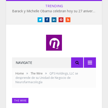
TRENDING
Barack y Michelle Obama celebran hoy su 27 aniversario de bodas
Twitter
Facebook
LinkedIn
Pinterest
RSS
NAVIGATE
»
»
Home
The Wire
QPS Holdings, LLC se
desprende de su Unidad de Negocio de
Neurofarmacología
THE WIRE