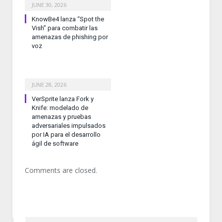
JUNE 30, 2026
KnowBe4 lanza “Spot the
Vish” para combatir las
amenazas de phishing por
voz
JUNE 28, 2026
VerSprite lanza Fork y
Knife: modelado de
amenazas y pruebas
adversariales impulsados
por IA para el desarrollo
ágil de software
Comments are closed.