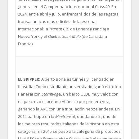
general en el Campeonato Internacional Class40. En
2024, entre abril y julio, enfrentará dos de las regatas
transatlánticas más difíciles de la escena
internacional: la
Transat CIC
de Lorient (Francia) a
Nueva York y el
Quebec Saint-Malo
(de Canadá a
Francia).
EL SKIPPER:
Alberto Bona es turinés y licenciado en
filosofía. Como estudiante universitario, ganó el trofeo
Panerai con
Stormvogel
, un barco ULDB muy veloz con
el que cruzó el océano Atlántico por primera vez,
ganando la ARC con una tripulación neozelandesa. En
2012 participó en la
Minitransat
, quedando 5º, uno de
los mejores resultados italianos de la historia en esta
categoría. En 2015 se pasó a la categoría de prototipos
Mini 6.50 con
Promostudi La Spezia
: ganó el campeonato