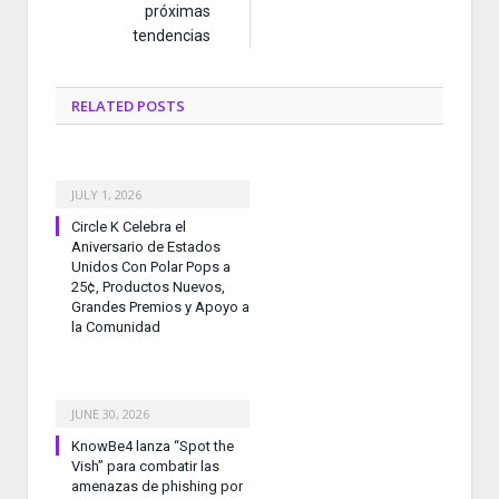
próximas
tendencias
RELATED
POSTS
JULY 1, 2026
Circle K Celebra el
Aniversario de Estados
Unidos Con Polar Pops a
25¢, Productos Nuevos,
Grandes Premios y Apoyo a
la Comunidad
JUNE 30, 2026
KnowBe4 lanza “Spot the
Vish” para combatir las
amenazas de phishing por