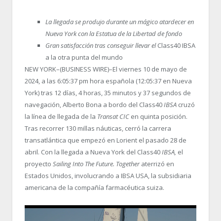
La llegada se produjo durante un mágico atardecer en
Nueva York con la Estatua de la Libertad de fondo
Gran satisfacción tras conseguir llevar el
Class40 IBSA
a la otra punta del mundo
NEW YORK–(BUSINESS WIRE)–El viernes 10 de mayo de
2024, a las 6:05:37 pm hora española (12:05:37 en Nueva
York) tras 12 días, 4 horas, 35 minutos y 37 segundos de
navegación, Alberto Bona a bordo del Class40
IBSA
cruzó
la línea de llegada de la
Transat CIC
en quinta posición.
Tras recorrer 130 millas náuticas, cerró la carrera
transatlántica que empezó en Lorient el pasado 28 de
abril. Con la llegada a Nueva York del Class40
IBSA,
el
proyecto
Sailing Into The Future. Together
aterrizó en
Estados Unidos, involucrando a IBSA USA, la subsidiaria
americana de la compañía farmacéutica suiza.