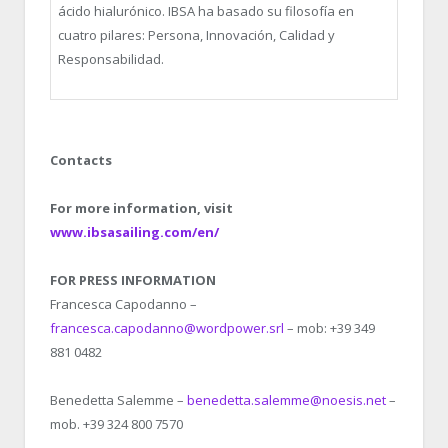
ácido hialurónico. IBSA ha basado su filosofía en
cuatro pilares: Persona, Innovación, Calidad y
Responsabilidad.
Contacts
For more information, visit
www.ibsasailing.com/en/
FOR PRESS INFORMATION
Francesca Capodanno –
francesca.capodanno@wordpower.srl
– mob: +39 349
881 0482
Benedetta Salemme –
benedetta.salemme@noesis.net
–
mob. +39 324 800 7570