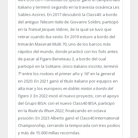
italiano y terminó segundo en la travesía oceánica Les
Sables-Azores. En 2017 descubrió la Class40: a bordo
del antiguo
Telecom Italia
de Giovanni Soldini, participó
en la
Transat Jacques Vabres
, de la qual se tuvo que
retirar cuando iba sexto. En 2019 estuvo a bordo del
trimarán Maserati Multi 70, uno de los barcos más
rápidos del mundo, donde practicó con los foils antes
de pasar al Figaro Beneteau 3, a bordo del cual
participó en la Solitaire; único italiano inscrito, terminó
7º entre los rookies el primer año y 16º en la general
en 2020. En 2021 ganó el título italiano por equipos en
alta mar y los europeos
en dobles mixtos a bordo del
Figaro 3
. En 2022 inició el nuevo proyecto, con el apoyo
del Grupo IBSA: con el nuevo Class40 IBSA, participó
en la
Route du Rhum 2022
, finalizando en octava
posición. En 2023 Alberto ganó el Class40 International
Championship, cerrando la temporada con tres podios
y más de 15.000 millas recorridas.