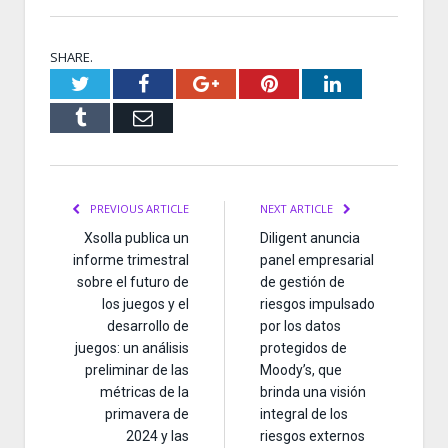
SHARE.
Twitter
Facebook
Google+
Pinterest
LinkedIn
Tumblr
Email
PREVIOUS ARTICLE
NEXT ARTICLE
Xsolla publica un
Diligent anuncia
informe trimestral
panel empresarial
sobre el futuro de
de gestión de
los juegos y el
riesgos impulsado
desarrollo de
por los datos
juegos: un análisis
protegidos de
preliminar de las
Moody’s, que
métricas de la
brinda una visión
primavera de
integral de los
2024 y las
riesgos externos