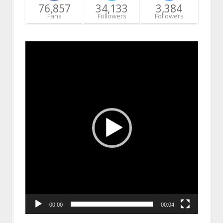
76,857
34,133
3,384
Fans
Followers
Followers
Video
Player
00:00
00:04