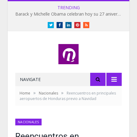
TRENDING
Barack y Michelle Obama celebran hoy su 27 aniversario de bodas
Twitter
Facebook
LinkedIn
Pinterest
RSS
NAVIGATE
»
»
Home
Nacionales
Reencuentros en principales
aeropuertos de Honduras previo a Navidad
NACIONALES
Reencuentros en