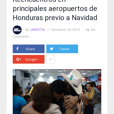
principales aeropuertos de
Honduras previo a Navidad
By
LANOTTA
December 20, 2019
No
Comments
Share
Tweet
+
Google+