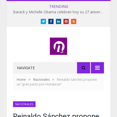
TRENDING
Barack y Michelle Obama celebran hoy su 27 aniversario de bodas
Twitter
Facebook
LinkedIn
Pinterest
RSS
NAVIGATE
»
»
Home
Nacionales
Reinaldo Sánchez propone
un “gran pacto por Honduras”
NACIONALES
Reinaldo Sánchez propone