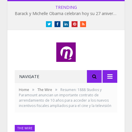
TRENDING
Barack y Michelle Obama celebran hoy su 27 aniversario de bodas
Twitter
Facebook
LinkedIn
Pinterest
RSS
NAVIGATE
»
»
Home
The Wire
Resumen: 1888 Studios y
Paramount anuncian un importante contrato de
arrendamiento de 10 años para acceder a los nuevos
incentivos fiscales ampliados para el cine y la televisión
THE WIRE