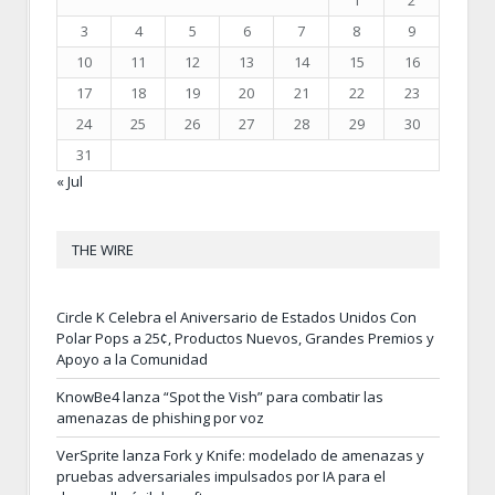
3
4
5
6
7
8
9
10
11
12
13
14
15
16
17
18
19
20
21
22
23
24
25
26
27
28
29
30
31
« Jul
THE WIRE
Circle K Celebra el Aniversario de Estados Unidos Con
Polar Pops a 25¢, Productos Nuevos, Grandes Premios y
Apoyo a la Comunidad
KnowBe4 lanza “Spot the Vish” para combatir las
amenazas de phishing por voz
VerSprite lanza Fork y Knife: modelado de amenazas y
pruebas adversariales impulsados por IA para el