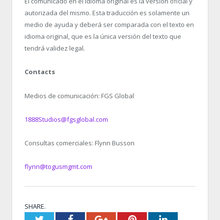
El comunicado en el idioma original es la versión oficial y
autorizada del mismo. Esta traducción es solamente un
medio de ayuda y deberá ser comparada con el texto en
idioma original, que es la única versión del texto que
tendrá validez legal.
Contacts
Medios de comunicación: FGS Global
1888Studios@fgsglobal.com
Consultas comerciales: Flynn Busson
flynn@togusmgmt.com
SHARE.
Twitter
Facebook
Google+
Pinterest
LinkedIn