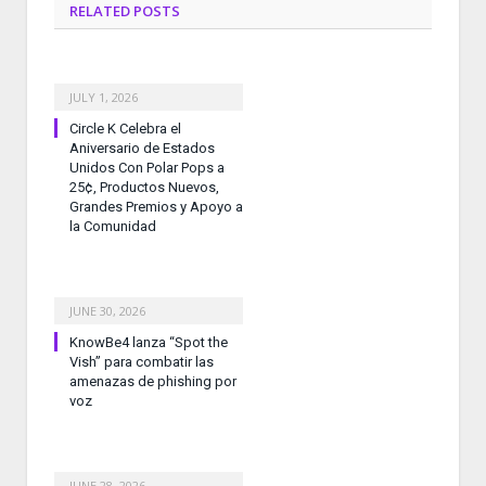
RELATED
POSTS
JULY 1, 2026
Circle K Celebra el
Aniversario de Estados
Unidos Con Polar Pops a
25¢, Productos Nuevos,
Grandes Premios y Apoyo a
la Comunidad
JUNE 30, 2026
KnowBe4 lanza “Spot the
Vish” para combatir las
amenazas de phishing por
voz
JUNE 28, 2026