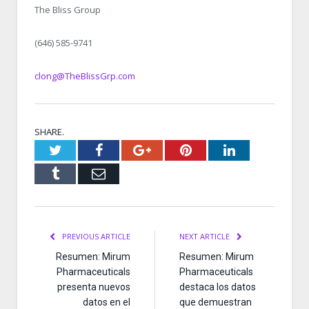
The Bliss Group
(646) 585-9741
clong@TheBlissGrp.com
SHARE.
Twitter
Facebook
Google+
Pinterest
LinkedIn
Tumblr
Email
PREVIOUS ARTICLE
NEXT ARTICLE
Resumen: Mirum
Resumen: Mirum
Pharmaceuticals
Pharmaceuticals
presenta nuevos
destaca los datos
datos en el
que demuestran