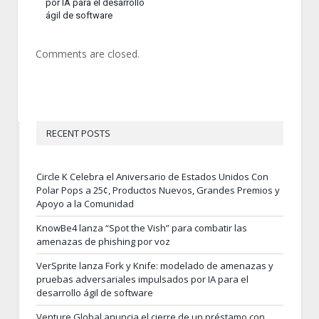
por IA para el desarrollo
ágil de software
Comments are closed.
RECENT POSTS
Circle K Celebra el Aniversario de Estados Unidos Con
Polar Pops a 25¢, Productos Nuevos, Grandes Premios y
Apoyo a la Comunidad
KnowBe4 lanza “Spot the Vish” para combatir las
amenazas de phishing por voz
VerSprite lanza Fork y Knife: modelado de amenazas y
pruebas adversariales impulsados por IA para el
desarrollo ágil de software
Venture Global anuncia el cierre de un préstamo con