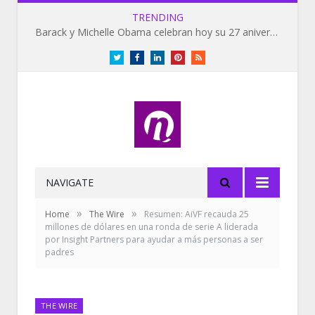
TRENDING
Barack y Michelle Obama celebran hoy su 27 aniversario de bodas
Twitter
Facebook
LinkedIn
Pinterest
RSS
NAVIGATE
»
»
Home
The Wire
Resumen: AiVF recauda 25
millones de dólares en una ronda de serie A liderada
por Insight Partners para ayudar a más personas a ser
padres
THE WIRE