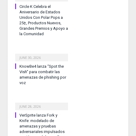
Circle K Celebra el
Aniversario de Estados
Unidos Con Polar Pops a
25¢, Productos Nuevos,
Grandes Premios y Apoyo a
la Comunidad
JUNE 30, 2026
KnowBe4 lanza “Spot the
Vish” para combatir las
amenazas de phishing por
voz
JUNE 28, 2026
VerSprite lanza Fork y
Knife: modelado de
amenazas y pruebas
adversariales impulsados