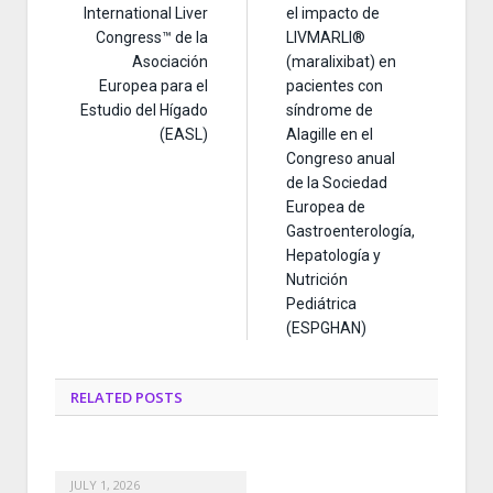
International Liver
el impacto de
Congress™ de la
LIVMARLI®
Asociación
(maralixibat) en
Europea para el
pacientes con
Estudio del Hígado
síndrome de
(EASL)
Alagille en el
Congreso anual
de la Sociedad
Europea de
Gastroenterología,
Hepatología y
Nutrición
Pediátrica
(ESPGHAN)
RELATED
POSTS
JULY 1, 2026